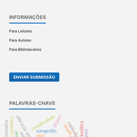
INFORMAÇÕES
Para Leitores
Para Autores
Para Bibliotecários
ENVIAR SUBMISSÃO
PALAVRAS-CHAVE
complexidade
gênero
educação ambiental.
produção científica
currículo
estado da arte;
autogestão
raça