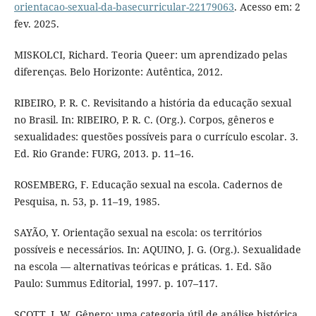
orientacao-sexual-da-basecurricular-22179063
. Acesso em: 2
fev. 2025.
MISKOLCI, Richard. Teoria Queer: um aprendizado pelas
diferenças. Belo Horizonte: Autêntica, 2012.
RIBEIRO, P. R. C. Revisitando a história da educação sexual
no Brasil. In: RIBEIRO, P. R. C. (Org.). Corpos, gêneros e
sexualidades: questões possíveis para o currículo escolar. 3.
Ed. Rio Grande: FURG, 2013. p. 11–16.
ROSEMBERG, F. Educação sexual na escola. Cadernos de
Pesquisa, n. 53, p. 11–19, 1985.
SAYÃO, Y. Orientação sexual na escola: os territórios
possíveis e necessários. In: AQUINO, J. G. (Org.). Sexualidade
na escola — alternativas teóricas e práticas. 1. Ed. São
Paulo: Summus Editorial, 1997. p. 107–117.
SCOTT, J. W. Gênero: uma categoria útil de análise histórica.