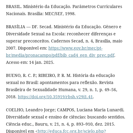
BRASIL. Ministério da Educação. Parâmetros Curriculares
Nacionais. Brasília: MEC/SEF, 1998.
BRASÍLIA — DF. Secad. Ministério da Educação. Gênero e
Diversidade Sexual na Escola: reconhecer diferenças e
superar preconceitos. Cadernos Secad, n. 4, Brasília, maio
2007. Disponível em:
https://www.gov.br/mec/pt-
br/media/pronacampo/pdf/bib_cad4_gen_div_prec.pdf
.
Acesso em: 14 jan. 2025.
BUENO, R. C. P.; RIBEIRO, P. R. M. História da educação
sexual no Brasil: apontamentos para reflexão. Revista
Brasileira de Sexualidade Humana, v. 29, n. 1, p. 49–56,
2018.
https://doi.org/10.35919/rbsh.v29i1.41
.
COELHO, Leandro Jorge; CAMPOS, Luciana Maria Lunardi.
Diversidade sexual e ensino de ciências: buscando sentidos.
Ciência educ., Bauru, v. 21, n. 4, p. 893–910, dez. 2015.
Disponível em <
http://educa.fcc.org.br/scielo.php?