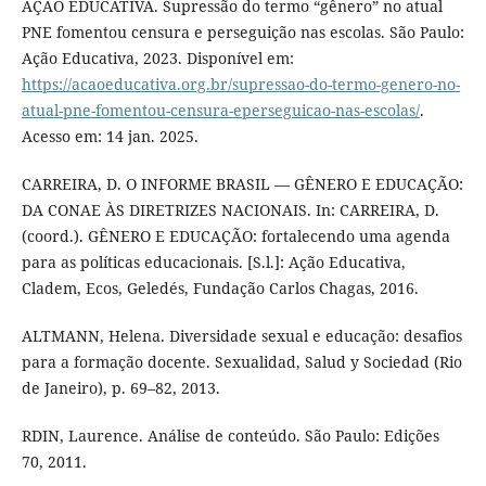
AÇÃO EDUCATIVA. Supressão do termo “gênero” no atual
PNE fomentou censura e perseguição nas escolas. São Paulo:
Ação Educativa, 2023. Disponível em:
https://acaoeducativa.org.br/supressao-do-termo-genero-no-
atual-pne-fomentou-censura-eperseguicao-nas-escolas/
.
Acesso em: 14 jan. 2025.
CARREIRA, D. O INFORME BRASIL — GÊNERO E EDUCAÇÃO:
DA CONAE ÀS DIRETRIZES NACIONAIS. In: CARREIRA, D.
(coord.). GÊNERO E EDUCAÇÃO: fortalecendo uma agenda
para as políticas educacionais. [S.l.]: Ação Educativa,
Cladem, Ecos, Geledés, Fundação Carlos Chagas, 2016.
ALTMANN, Helena. Diversidade sexual e educação: desafios
para a formação docente. Sexualidad, Salud y Sociedad (Rio
de Janeiro), p. 69–82, 2013.
RDIN, Laurence. Análise de conteúdo. São Paulo: Edições
70, 2011.