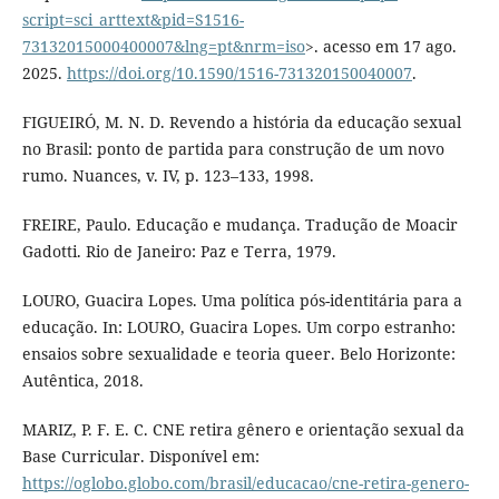
script=sci_arttext&pid=S1516-
73132015000400007&lng=pt&nrm=iso
>. acesso em 17 ago.
2025.
https://doi.org/10.1590/1516-731320150040007
.
FIGUEIRÓ, M. N. D. Revendo a história da educação sexual
no Brasil: ponto de partida para construção de um novo
rumo. Nuances, v. IV, p. 123–133, 1998.
FREIRE, Paulo. Educação e mudança. Tradução de Moacir
Gadotti. Rio de Janeiro: Paz e Terra, 1979.
LOURO, Guacira Lopes. Uma política pós-identitária para a
educação. In: LOURO, Guacira Lopes. Um corpo estranho:
ensaios sobre sexualidade e teoria queer. Belo Horizonte:
Autêntica, 2018.
MARIZ, P. F. E. C. CNE retira gênero e orientação sexual da
Base Curricular. Disponível em:
https://oglobo.globo.com/brasil/educacao/cne-retira-genero-