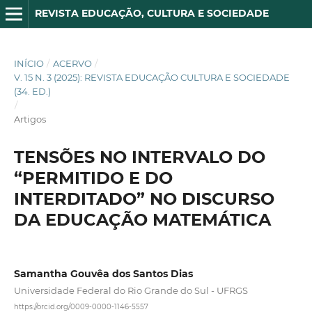
REVISTA EDUCAÇÃO, CULTURA E SOCIEDADE
INÍCIO
/
ACERVO
/
V. 15 N. 3 (2025): REVISTA EDUCAÇÃO CULTURA E SOCIEDADE
(34. ED.)
/
Artigos
TENSÕES NO INTERVALO DO
“PERMITIDO E DO
INTERDITADO” NO DISCURSO
DA EDUCAÇÃO MATEMÁTICA
Samantha Gouvêa dos Santos Dias
Universidade Federal do Rio Grande do Sul - UFRGS
https://orcid.org/0009-0000-1146-5557