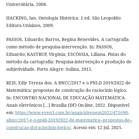
Universitária, 2008.
HACKING, Ian. Ontologia Histórica. 1.ed. São Leopoldo:
Editora Unisinos, 2009.
PASSOS, Eduardo; Barros, Regina Benevides. A cartografia
como método de pesquisa-intervenção. In: PASSOS,
Eduardo; KASTRUP, Virgínia; ESCÓSSIA, Liliana. Pistas do
método da cartografia: Pesquisa-intervenção e produção de
subjetividade. Porto Alegre: Sulina, 2015.
REIS, Edir Tereza dos. A BNCC/2017 e o PNLD 2019/2022 de
Matemática: propostas de construção do raciocínio lógico.
In: ENCONTRO NACIONAL DE EDUCAÇÃO MATEMÁTICA.
Anais eletrônicos [...] Brasília (DF) On-line, 2022. Disponível
em:
https://www.even3.com.br/anais/xivenem2022/471690-
abncc2017-e-o-pnld-20192022-de-matematica--propostas-de--
construcao-doraciocinio-logico/
. Acesso em: 12 jul. 2025.