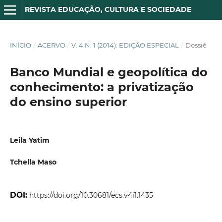
REVISTA EDUCAÇÃO, CULTURA E SOCIEDADE
INÍCIO
/
ACERVO
/
V. 4 N. 1 (2014): EDIÇÃO ESPECIAL
/
Dossiê
Banco Mundial e geopolítica do
conhecimento: a privatização
do ensino superior
Leila Yatim
Tchella Maso
DOI:
https://doi.org/10.30681/ecs.v4i1.1435