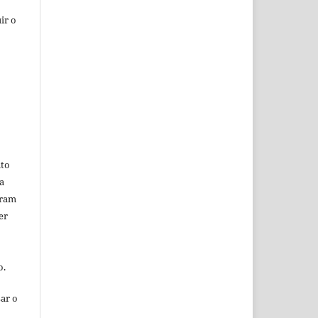
ir o
ito
a
oram
er
o.
ar o