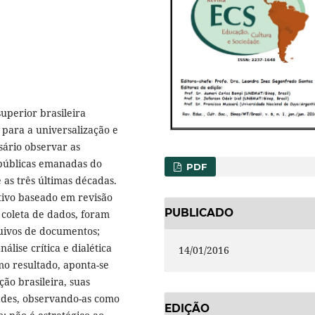
uperior brasileira
 para a universalização e
sário observar as
s públicas emanadas do
PDF
as três últimas décadas.
ctivo baseado em revisão
PUBLICADO
 coleta de dados, foram
quivos de documentos;
álise crítica e dialética
14/01/2016
o resultado, aponta-se
ão brasileira, suas
dades, observando-as como
EDIÇÃO