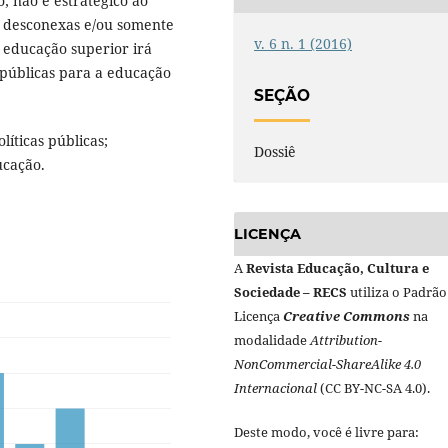
; não é estratégico ao
s desconexas e/ou somente
v. 6 n. 1 (2016)
a educação superior irá
 públicas para a educação
SEÇÃO
líticas públicas;
Dossiê
ucação.
LICENÇA
A
Revista Educação, Cultura e
Sociedade – RECS
utiliza o Padrão
Licença
Creative Commons
na
modalidade
Attribution-
NonCommercial-ShareAlike 4.0
Internacional
(CC BY-NC-SA 4.0).
Deste modo, você é livre para: