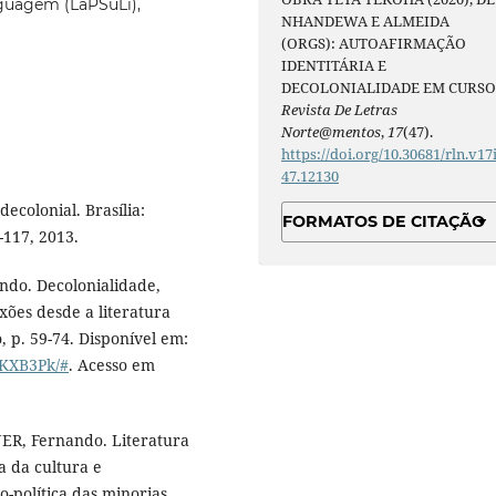
nguagem (LaPSuLi),
NHANDEWA E ALMEIDA
(ORGS): AUTOAFIRMAÇÃO
IDENTITÁRIA E
DECOLONIALIDADE EM CURSO
Revista De Letras
Norte@mentos
,
17
(47).
https://doi.org/10.30681/rln.v17
47.12130
ecolonial. Brasília:
FORMATOS DE CITAÇÃO
9-117, 2013.
do. Decolonialidade,
lexões desde a literatura
o, p. 59-74. Disponível em:
tKXB3Pk/#
. Acesso em
ER, Fernando. Literatura
a da cultura e
o-política das minorias.