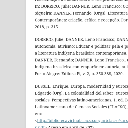
In: DORRICO, Julie; DANNER, Leno Francisco; C
Siqueira; DANNER, Fernando. (Orgs). Literatura 
Contemporânea: criação, crítica e recepção. Port
2018, p. 315
DORRICO, Julie; DANNER, Leno Francisco; DANN
autonomia, ativismo: Educar e politizar pela e pa
a literatura indígena brasileira contemporânea. 
DANNER, Fernando; DANNER, Leno Francisco.. (O
indígena brasileira contemporânea: autoria, aut
Porto Alegre: Editora Fi, v. 2, p. 350-388, 2020.
DUSSEL, Enrique. Europa, modernidad y euroce
Edgardo (Org). La colonialidad del saber: euroc
sociales. Perspectivas latino-americanas. 1. ed. 
Latinoamericano de Ciencias Sociales (CLACSO), 
em:
<
http://bibliotecavirtual.clacso.org.ar/clacso/s
r.pdf
>.Acesso em abril de 2023.