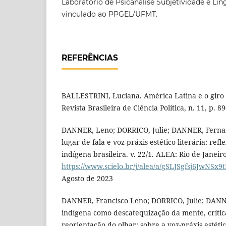
Laboratório de Psicanálise Subjetividade e Li
vinculado ao PPGEL/UFMT.
REFERÊNCIAS
BALLESTRINI, Luciana. América Latina e o giro d
Revista Brasileira de Ciência Política, n. 11, p. 8
DANNER, Leno; DORRICO, Julie; DANNER, Fernan
lugar de fala e voz-práxis estético-literária: ref
indígena brasileira. v. 22/1. ALEA: Rio de Janeir
https://www.scielo.br/j/alea/a/gSLJSgfsj6JwNSx9
Agosto de 2023
DANNER, Francisco Leno; DORRICO, Julie; DANN
indígena como descatequização da mente, crític
reorientação do olhar: sobre a voz-práxis estétic