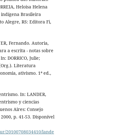
ORREIA, Heloisa Helena
indígena Brasileira
o Alegre, RS: Editora Fi,
ER, Fernando. Autoria,
ra a escrita - notas sobre
In: DORRICO, Julie;
rg.). Literatura
onomia, ativismo. 1ª ed.,
ntrismo. In: LANDER,
entrismo y ciencias
Buenos Aires: Consejo
2000, p. 41-53. Disponível
ursur/20100708034410/lande