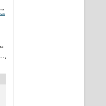
uma
tion
xe,
fins