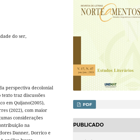
idade do ser,
da perspectiva decolonial
 texto traz discussões
co em Quijano(2005),
PDF
rres (2022), com maior
lgumas considerações
PUBLICADO
ontribuição na
dores Danner, Dorrico e