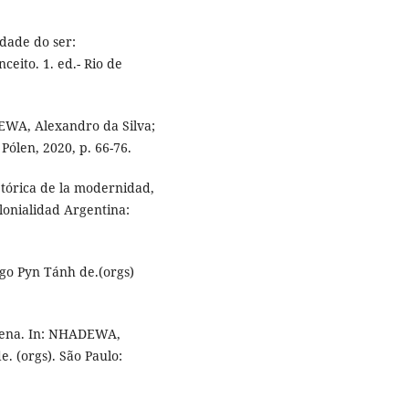
dade do ser:
eito. 1. ed.- Rio de
EWA, Alexandro da Silva;
Pólen, 2020, p. 66-76.
tórica de la modernidad,
olonialidad Argentina:
o Pyn Tánh de.(orgs)
gena. In: NHADEWA,
. (orgs). São Paulo: