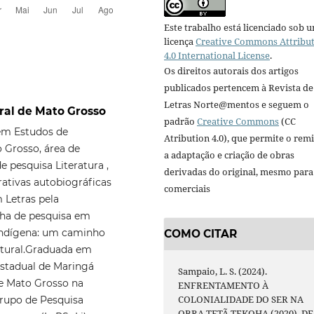
Este trabalho está licenciado sob 
licença
Creative Commons Attribu
4.0 International License
.
Os direitos autorais dos artigos
publicados pertencem à Revista de
Letras Norte@mentos e seguem o
eral de Mato Grosso
padrão
Creative Commons
(CC
em Estudos de
Atribution 4.0), que permite o remi
 Grosso, área de
a adaptação e criação de obras
e pesquisa Literatura ,
derivadas do original, mesmo para 
ativas autobiográficas
comerciais
 Letras pela
nha de pesquisa em
 Indígena: um caminho
COMO CITAR
ultural.Graduada em
Estadual de Maringá
Sampaio, L. S. (2024).
de Mato Grosso na
ENFRENTAMENTO À
COLONIALIDADE DO SER NA
rupo de Pesquisa
OBRA TETÃ TEKOHA (2020), DE