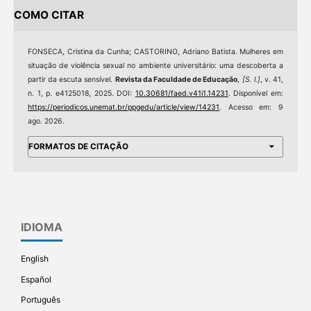
COMO CITAR
FONSECA, Cristina da Cunha; CASTORINO, Adriano Batista. Mulheres em
situação de violência sexual no ambiente universitário: uma descoberta a
partir da escuta sensível.
Revista da Faculdade de Educação
,
[S. l.]
, v. 41,
n. 1, p. e4125018, 2025. DOI:
10.30681/faed.v41i1.14231
. Disponível em:
https://periodicos.unemat.br/ppgedu/article/view/14231
. Acesso em: 9
ago. 2026.
FORMATOS DE CITAÇÃO
IDIOMA
English
Español
Português