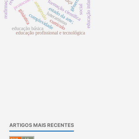
reafirmação ética
educação infantil
raça
gênero
formação científica
autogestão
social
estado da arte;
ginástica
luteranismo
complexidade
currículo
educação básica
educação profissional e tecnológica
ARTIGOS MAIS RECENTES