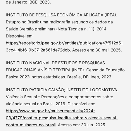
de Janeiro: IBGE, 2023.
INSTITUTO DE PESQUISA ECONÔMICA APLICADA (IPEA).
Estupro no Brasil: uma radiografia segundo os dados da
Saúde (versão preliminar) (Nota Técnica n. 11), 2014.
Disponível em:
https://repositorio.ipea.gov.br/entities/publication/47f512d5-
3cc4-4bf6-9b37-2a561de72dcb
. Acesso em: 30 mai. 2025.
INSTITUTO NACIONAL DE ESTUDOS E PESQUISAS
EDUCACIONAIS ANÍSIO TEIXEIRA (INEP). Censo da Educação
Básica 2022: notas estatísticas. Brasília, DF: Inep, 2023.
INSTITUTO PATRÍCIA GALVÃO; INSTITUTO LOCOMOTIVA.
Violência Sexual – Percepções e comportamentos sobre
violência sexual no Brasil. 2016. Disponível em:
https://www.ba.gov.br/mulheres/noticia/2024-
03/4779/confira-pesquisa-inedita-sobre-violencia-sexual-
contra-mulheres-no-brasil
. Acesso em: 30 jun. 2025.