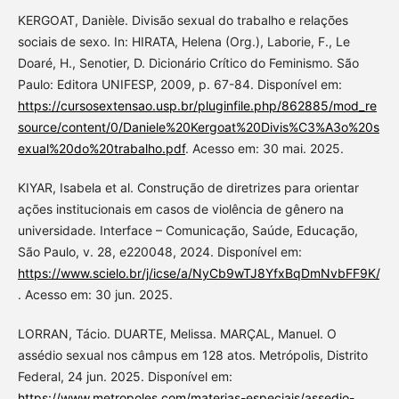
KERGOAT, Danièle. Divisão sexual do trabalho e relações
sociais de sexo. In: HIRATA, Helena (Org.), Laborie, F., Le
Doaré, H., Senotier, D. Dicionário Crítico do Feminismo. São
Paulo: Editora UNIFESP, 2009, p. 67-84. Disponível em:
https://cursosextensao.usp.br/pluginfile.php/862885/mod_re
source/content/0/Daniele%20Kergoat%20Divis%C3%A3o%20s
exual%20do%20trabalho.pdf
. Acesso em: 30 mai. 2025.
KIYAR, Isabela et al. Construção de diretrizes para orientar
ações institucionais em casos de violência de gênero na
universidade. Interface – Comunicação, Saúde, Educação,
São Paulo, v. 28, e220048, 2024. Disponível em:
https://www.scielo.br/j/icse/a/NyCb9wTJ8YfxBqDmNvbFF9K/
. Acesso em: 30 jun. 2025.
LORRAN, Tácio. DUARTE, Melissa. MARÇAL, Manuel. O
assédio sexual nos câmpus em 128 atos. Metrópolis, Distrito
Federal, 24 jun. 2025. Disponível em:
https://www.metropoles.com/materias-especiais/assedio-