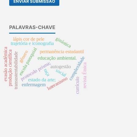
ENVIAR SUBMISSÃO
PALAVRAS-CHAVE
ginástica
lápis cor de pele
trajetória e iconografia
escola paroquial
evasão académica
permanência estudantil
gênero
produção científica
transustentabilidade
complexidade
educação ambiental.
protocolo prisma;
revista Étnica
autogestão
raça
social
luteranismo
currículo
estado da arte;
enfermagem