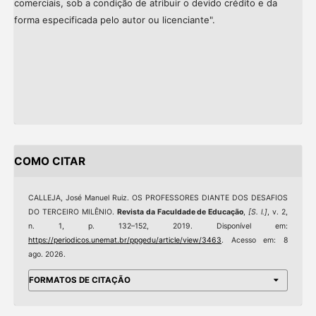
comerciais, sob a condição de atribuir o devido crédito e da
forma especificada pelo autor ou licenciante".
COMO CITAR
CALLEJA, José Manuel Ruiz. OS PROFESSORES DIANTE DOS DESAFIOS
DO TERCEIRO MILÊNIO.
Revista da Faculdade de Educação
,
[S. l.]
, v. 2,
n. 1, p. 132–152, 2019. Disponível em:
https://periodicos.unemat.br/ppgedu/article/view/3463
. Acesso em: 8
ago. 2026.
FORMATOS DE CITAÇÃO