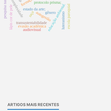
pesquisa narrativa
complexidade
protocolo prisma;
educação ambiental.
escola paroquial
lápis cor de pele
estado da arte;
raça
autogestão
gênero
luteranismo
transustentabilidade
evasão académica
audiovisual
ARTIGOS MAIS RECENTES