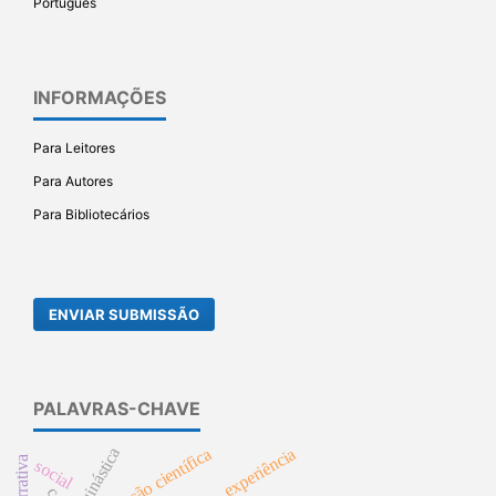
Português
INFORMAÇÕES
Para Leitores
Para Autores
Para Bibliotecários
ENVIAR SUBMISSÃO
PALAVRAS-CHAVE
formação científica
experiência
ginástica
social