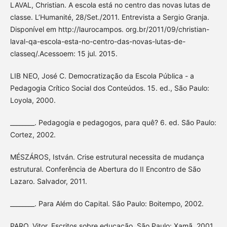
LAVAL, Christian. A escola está no centro das novas lutas de
classe. L’Humanité, 28/Set./2011. Entrevista a Sergio Granja.
Disponível em http://laurocampos. org.br/2011/09/christian-
laval-qa-escola-esta-no-centro-das-novas-lutas-de-
classeq/.Acessoem: 15 jul. 2015.
LIB NEO, José C. Democratização da Escola Pública - a
Pedagogia Crítico Social dos Conteúdos. 15. ed., São Paulo:
Loyola, 2000.
________. Pedagogia e pedagogos, para quê? 6. ed. São Paulo:
Cortez, 2002.
MÉSZÁROS, István. Crise estrutural necessita de mudança
estrutural. Conferência de Abertura do II Encontro de São
Lazaro. Salvador, 2011.
________. Para Além do Capital. São Paulo: Boitempo, 2002.
PARO, Vitor. Escritos sobre educação. São Paulo: Xamã, 2001.