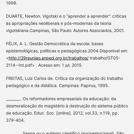
1998.
DUARTE, Newton. Vigotski e o “aprender a aprender”: críticas
às apropriações neoliberais e pós-modernas da teoria
vigotskiana.Campinas, São Paulo: Autores Associados, 2001.
FÉLIX, A. L. Gestão Democrática da escola: bases
epistemológicas, políticas e pedagógicas.2004.Disponível em:
<
http://29reuniao.anped.org.br/trabalhos/
trabalho/GT05-
2114--Int.pdf> . Acesso em: 1 jul. 2015.
FREITAS, Luiz Carlos de. Crítica da organização do trabalho
pedagógico e da didática. Campinas: Papirus, 1995.
________. Os reformadores empresariais da educação: da
desmoralização do magistério à destruição do sistema público
de educação. Educ. Soc. [online]. 2012, vol.33, n.119, pp.
379-404.
________. Senna ou o autismo científico (socioemocional). São