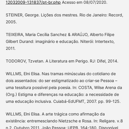
12032009-131837/pt-br.php
Acesso em 08/07/2020.
STEINER, George. Lições dos mestres. Rio de Janeiro: Record,
2005.
TEIXEIRA, Maria Cecília Sanchez & ARAÚJO, Alberto Filipe
Gilbert Durand: imaginário e educação. Niterói: Intertexto,
2011.
TODOROV, Tzvetan. A Literatura em Perigo. RJ: Difel, 2014.
WILLMS, Elni Elisa. Nas tramas minúsculas do cotidiano de
dois assentados: do ser estigmatizado ao criar-se Pessoa –
uma tessitura possível pela poesia. In: COSTA, Wilse Arena da
(Org.) Estigma e diferenças na educação: a necessidade de
uma educação inclusiva. Cuiabá-EdUFMT, 2007. pp. 99-125.
WILLMS, Elni Elisa. A arte trágica como afirmação da
existência: entremesclando Nietzsche e Rosa. In: Religare. v.8
n.2. Outubro 2011. João Pessoa: UFPB. 164-180. Disponível