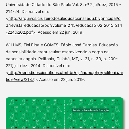
Universidade Cidade de São Paulo Vol. 8. nº 2 jul/dez, 2015 -
214-24. Disponível em:
<
http://arquivos.cruzeirodosuleducacional.edu.br/principal/ol
d/revista_educacao/pdf/volume_2_15/educacao_02_2015_214
-224%202.pdf
>. Acesso em 22 jun. 2019.
WILLMS, Elni Elisa e GOMES, Fábio José Cardias. Educação
de sensibilidade crepuscular: escrevivendo o corpo na
capoeira angola. Polifonia, Cuiabá, MT, v. 21, n. 30, p. 209-
227, jul-dez., 2014. Disponível em:
<
http://periodicoscientificos.ufmt.br/ojs/index.php/polifonia/ar
ticle/view/2187
>. Acesso em 22 jun. 2019.