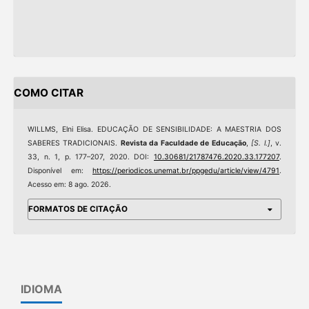
COMO CITAR
WILLMS, Elni Elisa. EDUCAÇÃO DE SENSIBILIDADE: A MAESTRIA DOS
SABERES TRADICIONAIS.
Revista da Faculdade de Educação
,
[S. l.]
, v.
33, n. 1, p. 177–207, 2020. DOI:
10.30681/21787476.2020.33.177207
.
Disponível em:
https://periodicos.unemat.br/ppgedu/article/view/4791
.
Acesso em: 8 ago. 2026.
FORMATOS DE CITAÇÃO
IDIOMA