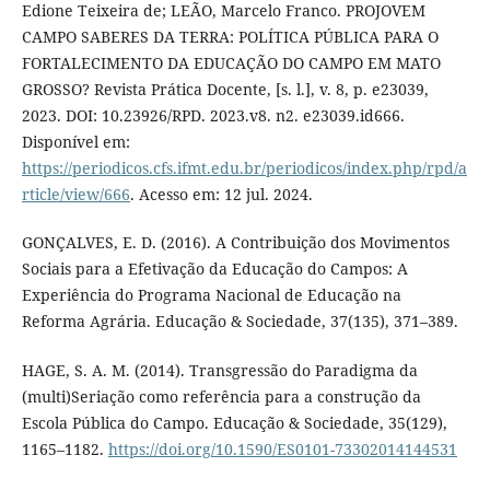
Edione Teixeira de; LEÃO, Marcelo Franco. PROJOVEM
CAMPO SABERES DA TERRA: POLÍTICA PÚBLICA PARA O
FORTALECIMENTO DA EDUCAÇÃO DO CAMPO EM MATO
GROSSO? Revista Prática Docente, [s. l.], v. 8, p. e23039,
2023. DOI: 10.23926/RPD. 2023.v8. n2. e23039.id666.
Disponível em:
https://periodicos.cfs.ifmt.edu.br/periodicos/index.php/rpd/a
rticle/view/666
. Acesso em: 12 jul. 2024.
GONÇALVES, E. D. (2016). A Contribuição dos Movimentos
Sociais para a Efetivação da Educação do Campos: A
Experiência do Programa Nacional de Educação na
Reforma Agrária. Educação & Sociedade, 37(135), 371–389.
HAGE, S. A. M. (2014). Transgressão do Paradigma da
(multi)Seriação como referência para a construção da
Escola Pública do Campo. Educação & Sociedade, 35(129),
1165–1182.
https://doi.org/10.1590/ES0101-73302014144531