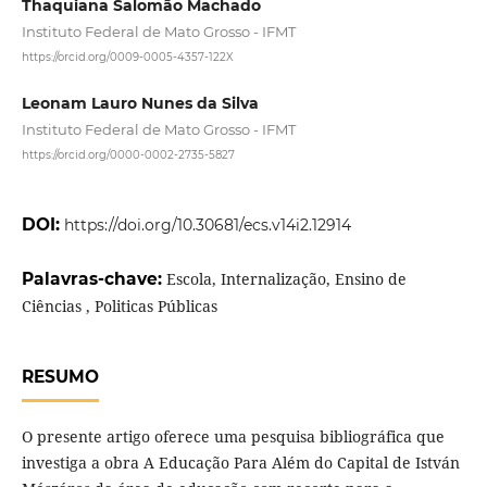
Thaquiana Salomão Machado
Instituto Federal de Mato Grosso - IFMT
https://orcid.org/0009-0005-4357-122X
Leonam Lauro Nunes da Silva
Instituto Federal de Mato Grosso - IFMT
https://orcid.org/0000-0002-2735-5827
DOI:
https://doi.org/10.30681/ecs.v14i2.12914
Palavras-chave:
Escola, Internalização, Ensino de
Ciências , Politicas Públicas
RESUMO
O presente artigo oferece uma pesquisa bibliográfica que
investiga a obra A Educação Para Além do Capital de István