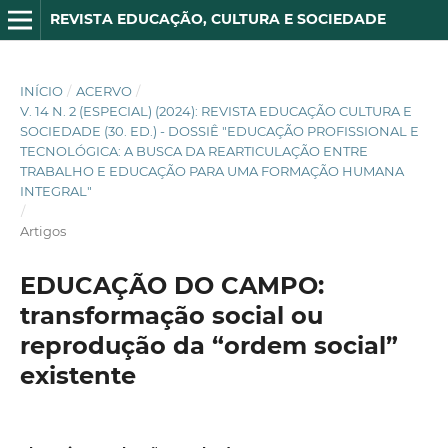
REVISTA EDUCAÇÃO, CULTURA E SOCIEDADE
INÍCIO
/
ACERVO
/
V. 14 N. 2 (ESPECIAL) (2024): REVISTA EDUCAÇÃO CULTURA E
SOCIEDADE (30. ED.) - DOSSIÊ "EDUCAÇÃO PROFISSIONAL E
TECNOLÓGICA: A BUSCA DA REARTICULAÇÃO ENTRE
TRABALHO E EDUCAÇÃO PARA UMA FORMAÇÃO HUMANA
INTEGRAL"
/
Artigos
EDUCAÇÃO DO CAMPO:
transformação social ou
reprodução da “ordem social”
existente