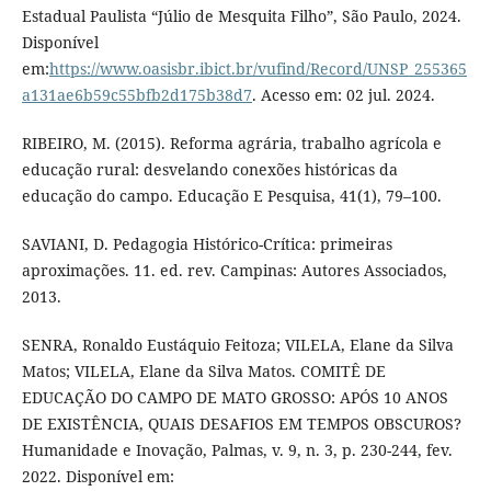
Estadual Paulista “Júlio de Mesquita Filho”, São Paulo, 2024.
Disponível
em:
https://www.oasisbr.ibict.br/vufind/Record/UNSP_255365
a131ae6b59c55bfb2d175b38d7
. Acesso em: 02 jul. 2024.
RIBEIRO, M. (2015). Reforma agrária, trabalho agrícola e
educação rural: desvelando conexões históricas da
educação do campo. Educação E Pesquisa, 41(1), 79–100.
SAVIANI, D. Pedagogia Histórico-Crítica: primeiras
aproximações. 11. ed. rev. Campinas: Autores Associados,
2013.
SENRA, Ronaldo Eustáquio Feitoza; VILELA, Elane da Silva
Matos; VILELA, Elane da Silva Matos. COMITÊ DE
EDUCAÇÃO DO CAMPO DE MATO GROSSO: APÓS 10 ANOS
DE EXISTÊNCIA, QUAIS DESAFIOS EM TEMPOS OBSCUROS?
Humanidade e Inovação, Palmas, v. 9, n. 3, p. 230-244, fev.
2022. Disponível em: