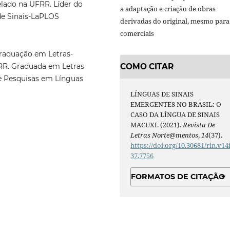
lado na UFRR. Líder do
a adaptação e criação de obras
de Sinais-LaPLOS
derivadas do original, mesmo para 
comerciais
raduação em Letras-
COMO CITAR
RR. Graduada em Letras
de Pesquisas em Línguas
LÍNGUAS DE SINAIS
EMERGENTES NO BRASIL: O
CASO DA LÍNGUA DE SINAIS
MACUXI. (2021).
Revista De
Letras Norte@mentos
,
14
(37).
https://doi.org/10.30681/rln.v14
37.7756
FORMATOS DE CITAÇÃO