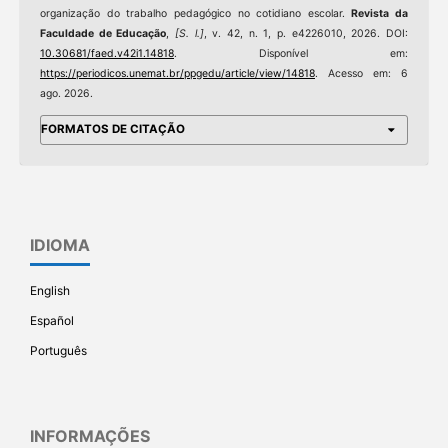
organização do trabalho pedagógico no cotidiano escolar.
Revista da
Faculdade de Educação
,
[S. l.]
, v. 42, n. 1, p. e4226010, 2026. DOI:
10.30681/faed.v42i1.14818
. Disponível em:
https://periodicos.unemat.br/ppgedu/article/view/14818
. Acesso em: 6
ago. 2026.
FORMATOS DE CITAÇÃO
IDIOMA
English
Español
Português
INFORMAÇÕES