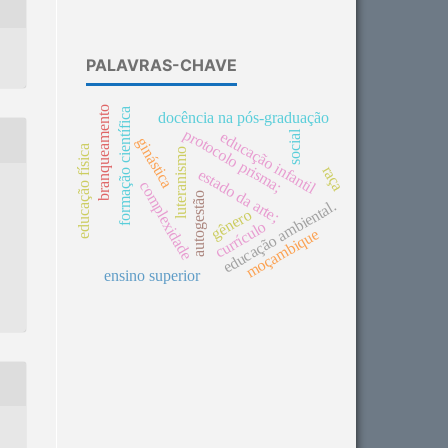
PALAVRAS-CHAVE
branqueamento
formação científica
docência na pós-graduação
protocolo prisma;
social
educação infantil
ginástica
educação física
luteranismo
raça
estado da arte;
complexidade
autogestão
educação ambiental.
gênero
currículo
moçambique
ensino superior