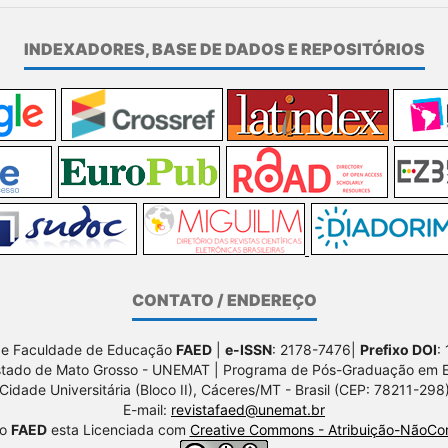
INDEXADORES, BASE DE DADOS E REPOSITÓRIOS
CONTATO / ENDEREÇO
de Faculdade de Educação
FAED
|
e-ISSN
: 2178-7476|
Prefixo DOI
:
stado de Mato Grosso - UNEMAT | Programa de Pós-Graduação em
Cidade Universitária (Bloco II), Cáceres/MT - Brasil (CEP: 78211-298
E-mail:
revistafaed@unemat.br
ão
FAED
esta Licenciada com
Creative Commons - Atribuição-NãoCom