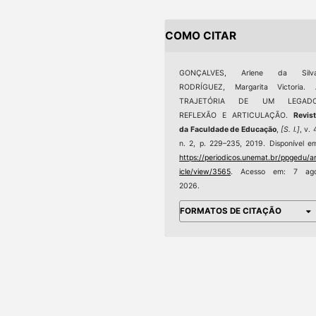
COMO CITAR
GONÇALVES, Arlene da Silva
RODRÍGUEZ, Margarita Victoria. 
TRAJETÓRIA DE UM LEGADO
REFLEXÃO E ARTICULAÇÃO.
Revis
da Faculdade de Educação
,
[S. l.]
, v. 
n. 2, p. 229–235, 2019. Disponível e
https://periodicos.unemat.br/ppgedu/ar
icle/view/3565
. Acesso em: 7 ago
2026.
FORMATOS DE CITAÇÃO