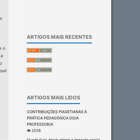
ão
s
ARTIGOS MAIS RECENTES
e o
 a
o
buir
ARTIGOS MAIS LIDOS
CONTRIBUIÇÕES PIAGETIANAS À
PRÁTICA PEDAGÓGICA DO/A
PROFESSOR/A
2538
Queda livre, black mirror: o impacto social