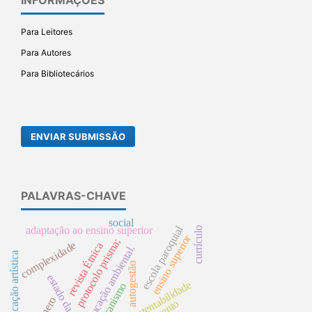
INFORMAÇÕES
Para Leitores
Para Autores
Para Bibliotecários
ENVIAR SUBMISSÃO
PALAVRAS-CHAVE
social
escola paroquial
adaptação ao ensino superior
currículo
ensino superior
protocolo prisma;
complexidade
revista Étnica
educação ambiental.
educação artística
autogestão
estado da arte;
transustentabilidade
luteranismo
gênero