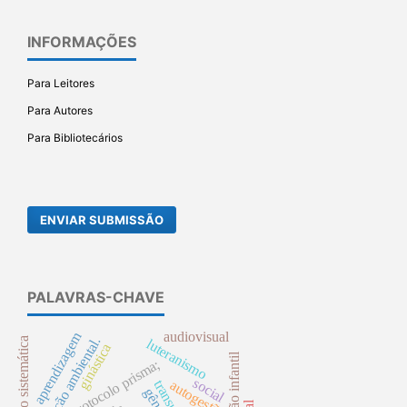
INFORMAÇÕES
Para Leitores
Para Autores
Para Bibliotecários
ENVIAR SUBMISSÃO
PALAVRAS-CHAVE
audiovisual
aprendizagem
educação ambiental.
revisão sistemática
luteranismo
ginástica
educação infantil
protocolo prisma;
social
autogestão
gênero