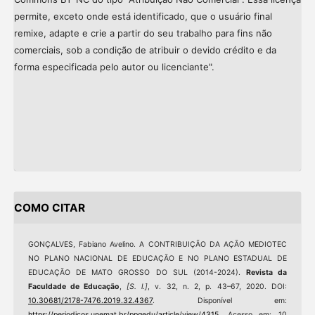
permite, exceto onde está identificado, que o usuário final
remixe, adapte e crie a partir do seu trabalho para fins não
comerciais, sob a condição de atribuir o devido crédito e da
forma especificada pelo autor ou licenciante".
COMO CITAR
GONÇALVES, Fabiano Avelino. A CONTRIBUIÇÃO DA AÇÃO MEDIOTEC
NO PLANO NACIONAL DE EDUCAÇÃO E NO PLANO ESTADUAL DE
EDUCAÇÃO DE MATO GROSSO DO SUL (2014-2024).
Revista da
Faculdade de Educação
,
[S. l.]
, v. 32, n. 2, p. 43–67, 2020. DOI:
10.30681/2178-7476.2019.32.4367
. Disponível em:
https://periodicos.unemat.br/ppgedu/article/view/4315
. Acesso em: 10