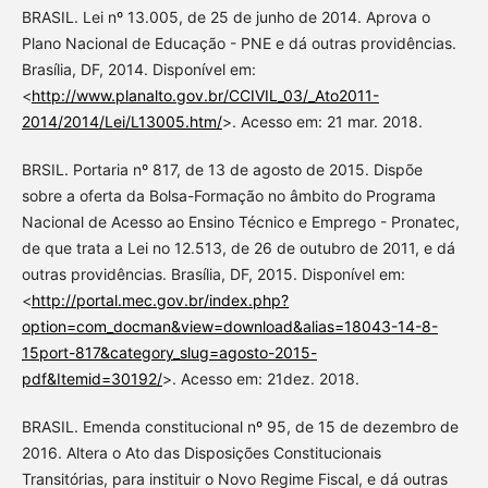
BRASIL. Lei nº 13.005, de 25 de junho de 2014. Aprova o
Plano Nacional de Educação - PNE e dá outras providências.
Brasília, DF, 2014. Disponível em:
<
http://www.planalto.gov.br/CCIVIL_03/_Ato2011-
2014/2014/Lei/L13005.htm/
>. Acesso em: 21 mar. 2018.
BRSIL. Portaria nº 817, de 13 de agosto de 2015. Dispõe
sobre a oferta da Bolsa-Formação no âmbito do Programa
Nacional de Acesso ao Ensino Técnico e Emprego - Pronatec,
de que trata a Lei no 12.513, de 26 de outubro de 2011, e dá
outras providências. Brasília, DF, 2015. Disponível em:
<
http://portal.mec.gov.br/index.php?
option=com_docman&view=download&alias=18043-14-8-
15port-817&category_slug=agosto-2015-
pdf&Itemid=30192/
>. Acesso em: 21dez. 2018.
BRASIL. Emenda constitucional nº 95, de 15 de dezembro de
2016. Altera o Ato das Disposições Constitucionais
Transitórias, para instituir o Novo Regime Fiscal, e dá outras