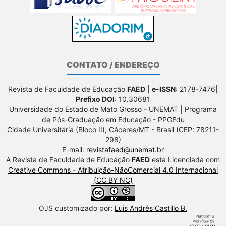
CONTATO / ENDEREÇO
Revista de Faculdade de Educação
FAED
|
e-ISSN
: 2178-7476|
Prefixo DOI
: 10.30681
Universidade do Estado de Mato Grosso - UNEMAT | Programa
de Pós-Graduação em Educação - PPGEdu
Cidade Universitária (Bloco II), Cáceres/MT - Brasil (CEP: 78211-
298)
E-mail:
revistafaed@unemat.br
A Revista de Faculdade de Educação
FAED
esta Licenciada com
Creative Commons - Atribuição-NãoComercial 4.0 Internacional
(CC BY NC)
OJS customizado por:
Luis Andrés Castillo B.