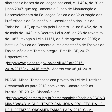
diretrizes e bases da educação nacional, e 11.494, de 20 de
junho 2007, que regulamenta o Fundo de Manutenção e
Desenvolvimento da Educação Básica e de Valorização dos
Profissionais da Educação, a Consolidação das Leis do
Trabalho - CLT, aprovada pelo Decreto-Lei no 5.452, de 1o
de maio de 1943, e o Decreto-Lei n 236, de 28 de fevereiro
de 1967; revoga a Lei n 11.161, de 5 de agosto de 2005; e
institui a Política de Fomento à Implementação de Escolas de
Ensino Médio em Tempo Integral. Brasília, DF, 2017c.
Disponível em:
<
http://www.planalto.gov.br/ccivil_03/_ato2015-
2018/2017/lei/l13415.htm/
>. Acesso em: 06 jul. 2018.
BRASIL. Michel Temer sanciona projeto da Lei de Diretrizes
Orçamentárias para 2018 com vetos. Câmara notícias.
Brasília, DF, 2017d. Disponível em:
<
http://www2.camara.leg.br/camaranoticias/noticias/ECONO
MIA/538843-MICHEL-TEMER-SANCIONA-PROJETO-DA-LEI-
DE-DIRETRIZES-ORCAMENTARIAS-PARA-2018-COM-