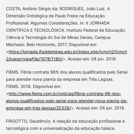
COSTA, Antônio Sérgio da; RODRIGUES, João Luiz. A
Dimensão Ontológica de Paulo Freire na Educação
Profissional: Algumas Considerações. In: II JORNADA
CIENTÍFICA E TECNOLÓGICA. Instituto Federal de Educação,
Ciência e Tecnologia do Sul de Minas Gerais, Campus
Machado. Belo Horizonte, 2017. Disponível em:
<
https://jornada.ifsuldeminas.edu.br/index.php/jcmch2/jcmch
2/paper/viewFile/1678/1180/
>. Acesso em: 08 jun. 2018.
FIEMS. Fibria contrata 96% dos alunos qualificados pelo Senai
para atender nova planta da empresa em Três Lagoas.
FIEMS. 2018. Disponível em:
<
http://www.fiems.com.br/noticias/fibria-contrata-96-dos-
alunos-qualificados-pelo-senai-para-atender-nova-planta-da-
empresa-em-tres-lagoas/25339/
>. Acesso em: 06 jun. 2018.
FRIGOTTO, Gaudêncio. A relação da educação profissional e
tecnológica com a universalização da educação básica.