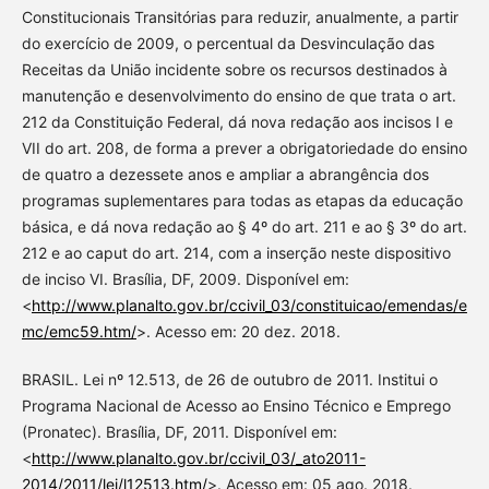
Constitucionais Transitórias para reduzir, anualmente, a partir
do exercício de 2009, o percentual da Desvinculação das
Receitas da União incidente sobre os recursos destinados à
manutenção e desenvolvimento do ensino de que trata o art.
212 da Constituição Federal, dá nova redação aos incisos I e
VII do art. 208, de forma a prever a obrigatoriedade do ensino
de quatro a dezessete anos e ampliar a abrangência dos
programas suplementares para todas as etapas da educação
básica, e dá nova redação ao § 4º do art. 211 e ao § 3º do art.
212 e ao caput do art. 214, com a inserção neste dispositivo
de inciso VI. Brasília, DF, 2009. Disponível em:
<
http://www.planalto.gov.br/ccivil_03/constituicao/emendas/e
mc/emc59.htm/
>. Acesso em: 20 dez. 2018.
BRASIL. Lei nº 12.513, de 26 de outubro de 2011. Institui o
Programa Nacional de Acesso ao Ensino Técnico e Emprego
(Pronatec). Brasília, DF, 2011. Disponível em:
<
http://www.planalto.gov.br/ccivil_03/_ato2011-
2014/2011/lei/l12513.htm/
>. Acesso em: 05 ago. 2018.