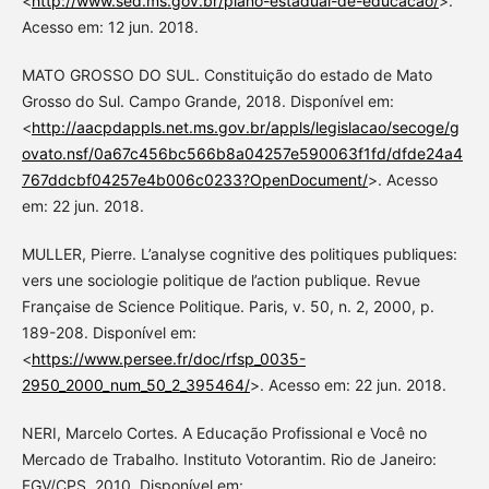
<
http://www.sed.ms.gov.br/plano-estadual-de-educacao/
>.
Acesso em: 12 jun. 2018.
MATO GROSSO DO SUL. Constituição do estado de Mato
Grosso do Sul. Campo Grande, 2018. Disponível em:
<
http://aacpdappls.net.ms.gov.br/appls/legislacao/secoge/g
ovato.nsf/0a67c456bc566b8a04257e590063f1fd/dfde24a4
767ddcbf04257e4b006c0233?OpenDocument/
>. Acesso
em: 22 jun. 2018.
MULLER, Pierre. L’analyse cognitive des politiques publiques:
vers une sociologie politique de l’action publique. Revue
Française de Science Politique. Paris, v. 50, n. 2, 2000, p.
189-208. Disponível em:
<
https://www.persee.fr/doc/rfsp_0035-
2950_2000_num_50_2_395464/
>. Acesso em: 22 jun. 2018.
NERI, Marcelo Cortes. A Educação Profissional e Você no
Mercado de Trabalho. Instituto Votorantim. Rio de Janeiro:
FGV/CPS, 2010. Disponível em: