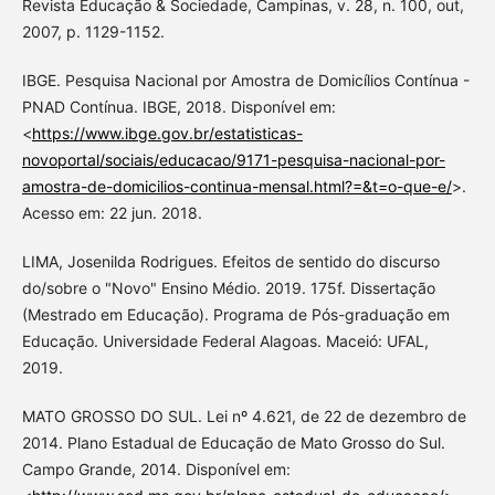
Revista Educação & Sociedade, Campinas, v. 28, n. 100, out,
2007, p. 1129-1152.
IBGE. Pesquisa Nacional por Amostra de Domicílios Contínua -
PNAD Contínua. IBGE, 2018. Disponível em:
<
https://www.ibge.gov.br/estatisticas-
novoportal/sociais/educacao/9171-pesquisa-nacional-por-
amostra-de-domicilios-continua-mensal.html?=&t=o-que-e/
>.
Acesso em: 22 jun. 2018.
LIMA, Josenilda Rodrigues. Efeitos de sentido do discurso
do/sobre o "Novo" Ensino Médio. 2019. 175f. Dissertação
(Mestrado em Educação). Programa de Pós-graduação em
Educação. Universidade Federal Alagoas. Maceió: UFAL,
2019.
MATO GROSSO DO SUL. Lei nº 4.621, de 22 de dezembro de
2014. Plano Estadual de Educação de Mato Grosso do Sul.
Campo Grande, 2014. Disponível em: