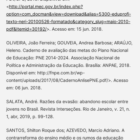
<
http://portal.mec.gov.br/index.php?
option=com_docman&view=download&alias=5300-eduprofi-
texto-neri-20100526-formatado&category_slug=maio-2010-
pdf&Itemid=30192/
>. Acesso em: 15 jun. 2018.
OLIVEIRA, João Ferreira; GOUVEIA, Andrea Barbosa; ARAÚJO,
Heleno. Caderno de avaliação das metas do Plano Nacional
de Educação: PNE 2014-2024. Associação Nacional de
Política e Administração da Educação. Brasília: ANPAE, 2018.
Disponível em: http://fnpe.com.br/wp-
content/uploads/2017/08/CadernoAnlisePNE.pdf/>. Acesso
em: 06 jun. 2018.
SALATA, André. Razões da evasão: abandono escolar entre
jovens no Brasil. Revista Interseções. Rio de Janeiro, v. 21, n.
1, abr, 2019, p. 99-128.
SANTOS, Shilton Roque dos; AZEVEDO, Marcio Adriano. A
contrarreforma do ensino médio e os rumos da educação