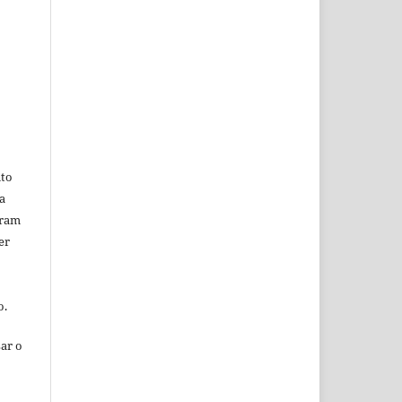
ito
a
oram
er
o.
ar o