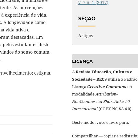
iosidade, inutilidade e
v. 7 n. 1 (2017)
dente. As percepções
 à experiência de vida,
SEÇÃO
s. A longevidade como
ma vida ativa e
Artigos
foram destacadas. Em
a pelos estudantes deste
advindos do senso comum,
.
LICENÇA
A
Revista Educação, Cultura e
nvelhecimento; estigma.
Sociedade – RECS
utiliza o Padrão
Licença
Creative Commons
na
modalidade
Attribution-
NonCommercial-ShareAlike 4.0
Internacional
(CC BY-NC-SA 4.0).
Deste modo, você é livre para:
Compartilhar — copiar e redistribu