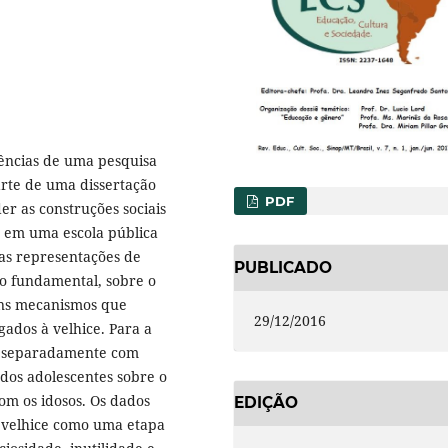
iências de uma pesquisa
rte de uma dissertação
PDF
er as construções sociais
 em uma escola pública
 as representações de
PUBLICADO
no fundamental, sobre o
uns mecanismos que
29/12/2016
igados à velhice. Para a
s, separadamente com
 dos adolescentes sobre o
om os idosos. Os dados
EDIÇÃO
 velhice como uma etapa