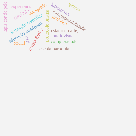
gênero
lápis cor de pele
autogestão
luteranismo
experiência
currículo
protocolo prisma;
transustentabilidade
formação científica
ginástica
educação ambiental.
revista Étnica
estado da arte;
audiovisual
raça
complexidade
social
escola paroquial