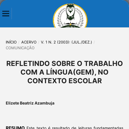
INÍCIO
/
ACERVO
/
V. 1 N. 2 (2003): (JUL./DEZ.)
/
COMUNICAÇÃO
REFLETINDO SOBRE O TRABALHO
COM A LÍNGUA(GEM), NO
CONTEXTO ESCOLAR
Elizete Beatriz Azambuja
RESUMO
Este texto é resultado de leituras fundamentadas