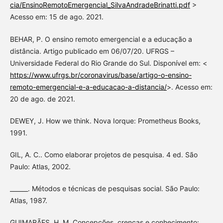
cia/EnsinoRemotoEmergencial_SilvaAndradeBrinatti.pdf
>
Acesso em: 15 de ago. 2021.
BEHAR, P. O ensino remoto emergencial e a educação a
distância. Artigo publicado em 06/07/20. UFRGS –
Universidade Federal do Rio Grande do Sul. Disponível em: <
https://www.ufrgs.br/coronavirus/base/artigo-o-ensino-
remoto-emergencial-e-a-educacao-a-distancia/
>. Acesso em:
20 de ago. de 2021.
DEWEY, J. How we think. Nova Iorque: Prometheus Books,
1991.
GIL, A. C.. Como elaborar projetos de pesquisa. 4 ed. São
Paulo: Atlas, 2002.
______. Métodos e técnicas de pesquisas social. São Paulo:
Atlas, 1987.
GUIMARÃES, H. M. Concepções, crenças e conhecimento: