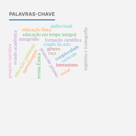
PALAVRAS-CHAVE
audiovisual
educação física
trajetória e iconografia
evasão académica
educação em tempo integral
autogestão
formação científica
estado da arte;
educação ambiental.
complexidade
pesquisa narrativa
gênero
protocolo prisma;
aprendizagem
raça
currículo
revista Étnica
luteranismo
social