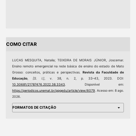
COMO CITAR
LUCAS MESQUITA, Natalia; TEIXEIRA DE MORAIS JÚNIOR, Joscemar.
Ensino remoto emergencial na rede básica de ensino do estado de Mato
Grosso: conceitos, práticas e perspectivas.
Revista da Faculdade de
Educação
,
[S. l.]
, v. 38, n. 2, p. 33–43, 2023. DOI:
10.30681/21787476.2022.38.3343
. Disponível em:
https://periodicos.unemat.br/ppgedu/article/view/6079
. Acesso em: 8 ago.
2026.
FORMATOS DE CITAÇÃO