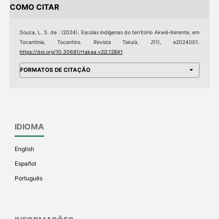
COMO CITAR
Souza, L. S. de . (2024). Escolas indígenas do território Akwẽ-Xerente, em
Tocantínia, Tocantins.
Revista Taka’a
,
2
(1), e2024001.
https://doi.org/10.30681/rtakaa.v2i2.12841
FORMATOS DE CITAÇÃO
IDIOMA
English
Español
Português