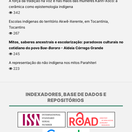
A força da tradição na voz e nas mãos das mulheres Kariri-Xocó: a
cerâmica como epistemologia indígena
342
Escolas indígenas do território Akwẽ-Xerente, em Tocantínia,
Tocantins
267
Mitos, saberes ancestrais e escolarização: paradoxos culturais no
cotidiano do povo B
oe-Bororo
- Aldeia Córrego Grande
245
A representação do não indígena nos mitos Parahiteri
223
INDEXADORES, BASE DE DADOS E
REPOSITÓRIOS