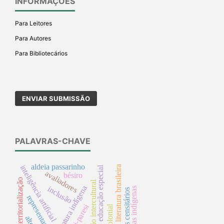
INFORMAÇÕES
Para Leitores
Para Autores
Para Bibliotecários
ENVIAR SUBMISSÃO
PALAVRAS-CHAVE
aldeia passarinho
inteligência artificial
literatura brasileira
educação especial
avaliadores
bésiro
territorialização
educação intercultural
literatura indígena
inclusão
narrativas indígenas
setores censitários
representação
haliti-paresi
decolonial