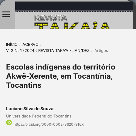
INÍCIO
/
ACERVO
/
V. 2 N. 1 (2024): REVISTA TAKA'A - JAN/DEZ
/
Artigos
Escolas indígenas do território
Akwẽ-Xerente, em Tocantínia,
Tocantins
Luciane Silva de Souza
Universidade Federal do Tocantins
https://orcid.org/0000-0002-3620-916X