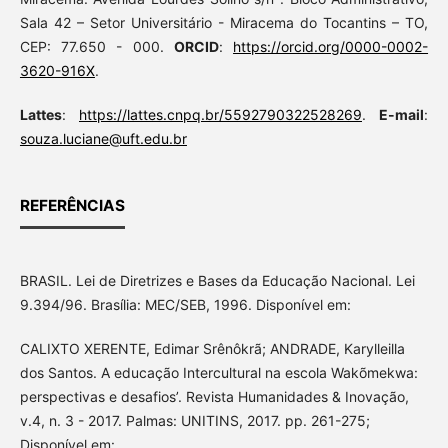
Sala 42 – Setor Universitário - Miracema do Tocantins – TO,
CEP: 77.650 - 000.
ORCID
:
https://orcid.org/0000-0002-
3620-916X
.
Lattes
:
https://lattes.cnpq.br/5592790322528269
.
E-mail
:
souza.luciane@uft.edu.br
REFERÊNCIAS
BRASIL. Lei de Diretrizes e Bases da Educação Nacional. Lei
9.394/96. Brasília: MEC/SEB, 1996. Disponível em:
CALIXTO XERENTE, Edimar Srênôkrã; ANDRADE, Karylleilla
dos Santos. A educação Intercultural na escola Wakõmekwa:
perspectivas e desafios’. Revista Humanidades & Inovação,
v.4, n. 3 - 2017. Palmas: UNITINS, 2017. pp. 261-275;
Disponível em: