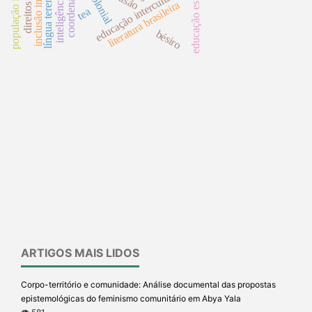
língua terena de sinais
inclusão intercultural
população indígena
educação especial
decolonial
coordenação
educação intercultural
literatura brasileira
tea
bésiro
ARTIGOS MAIS LIDOS
Corpo-território e comunidade: Análise documental das propostas
epistemológicas do feminismo comunitário em Abya Yala