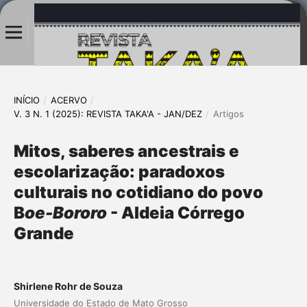
INÍCIO
/
ACERVO
/
V. 3 N. 1 (2025): REVISTA TAKA'A - JAN/DEZ
/
Artigos
Mitos, saberes ancestrais e
escolarização: paradoxos
culturais no cotidiano do povo
B
oe-Bororo
- Aldeia Córrego
Grande
Shirlene Rohr de Souza
Universidade do Estado de Mato Grosso