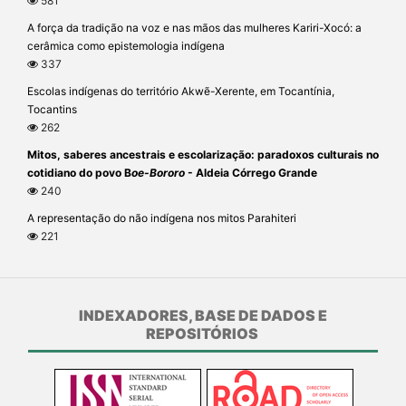
581
A força da tradição na voz e nas mãos das mulheres Kariri-Xocó: a
cerâmica como epistemologia indígena
337
Escolas indígenas do território Akwẽ-Xerente, em Tocantínia,
Tocantins
262
Mitos, saberes ancestrais e escolarização: paradoxos culturais no
cotidiano do povo B
oe-Bororo
- Aldeia Córrego Grande
240
A representação do não indígena nos mitos Parahiteri
221
INDEXADORES, BASE DE DADOS E
REPOSITÓRIOS