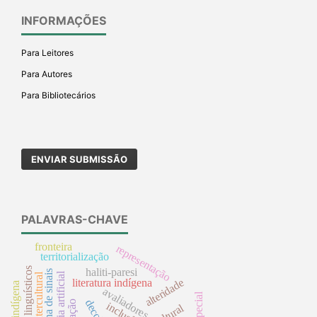
INFORMAÇÕES
Para Leitores
Para Autores
Para Bibliotecários
ENVIAR SUBMISSÃO
PALAVRAS-CHAVE
fronteira
representação
territorialização
direitos linguísticos
haliti-paresi
inteligência artificial
alteridade
literatura indígena
avaliadores
inclusão