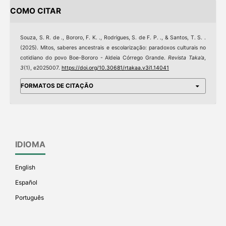
COMO CITAR
Souza, S. R. de ., Bororo, F. K. ., Rodrigues, S. de F. P. ., & Santos, T. S. .
(2025). Mitos, saberes ancestrais e escolarização: paradoxos culturais no
cotidiano do povo Boe-Bororo - Aldeia Córrego Grande.
Revista Taka’a
,
3
(1), e2025007.
https://doi.org/10.30681/rtakaa.v3i1.14041
FORMATOS DE CITAÇÃO
IDIOMA
English
Español
Português