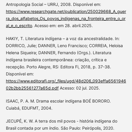
Antropologia Social – URRJ, 2008. Disponível em:
https://www.researchgate.net/publication/250029668_A_guer
ra_dos_alfabetos_Os_povos_indigenas_na_fronteira_entre_o_or
al_e_o_escrito
. Acesso em: em 28. abril.2025.
HAKIY, T. Literatura indígena – a voz da ancestralidade. In:
DORRICO, Julie; DANNER, Leno Francisco; CORREIA, Heloisa
Helena Siqueira; DANNER, Fernando (Orgs.). Literatura
indígena brasileira contemporânea: criação, crítica e
recepção. Porto Alegre, RS: Editora Fi, 2018, p. 37-38.
Disponível em:
https://www.editorafi.org/_files/ugd/48d206_093effa6561946
02b2bb25561277a65d.pdf
Acesso: 02 jul. 2025.
ISAAC, P. A. M. Drama escolar indígena BOÉ BORORO.
Cuiabá, EDUFMT, 2004.
JECUPÉ, K. W. A terra dos mil povos - história indígena do
Brasil contada por um índio. São Paulo: Peirópolis, 2020.