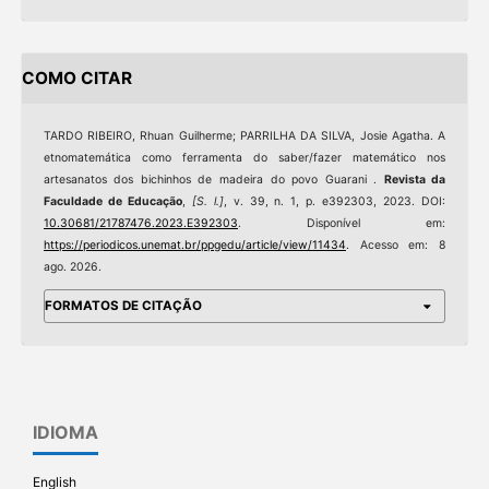
COMO CITAR
TARDO RIBEIRO, Rhuan Guilherme; PARRILHA DA SILVA, Josie Agatha. A
etnomatemática como ferramenta do saber/fazer matemático nos
artesanatos dos bichinhos de madeira do povo Guarani .
Revista da
Faculdade de Educação
,
[S. l.]
, v. 39, n. 1, p. e392303, 2023. DOI:
10.30681/21787476.2023.E392303
. Disponível em:
https://periodicos.unemat.br/ppgedu/article/view/11434
. Acesso em: 8
ago. 2026.
FORMATOS DE CITAÇÃO
IDIOMA
English