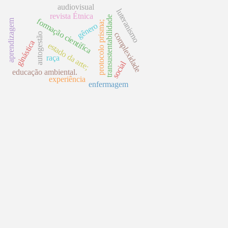
audiovisual
luteranismo
revista Étnica
transustentabilidade
formação científica
aprendizagem
protocolo prisma;
gênero
complexidade
autogestão
ginástica
estado da arte;
raça
social
educação ambiental.
experiência
enfermagem