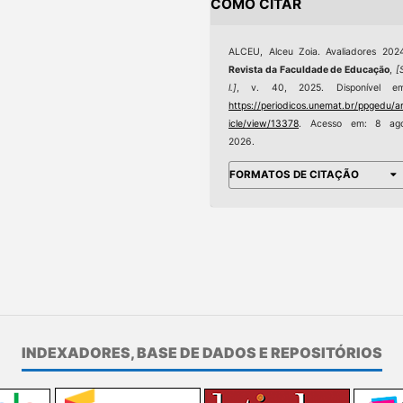
COMO CITAR
ALCEU, Alceu Zoia. Avaliadores 202
Revista da Faculdade de Educação
,
[
l.]
, v. 40, 2025. Disponível em
https://periodicos.unemat.br/ppgedu/ar
icle/view/13378
. Acesso em: 8 ago
2026.
FORMATOS DE CITAÇÃO
INDEXADORES, BASE DE DADOS E REPOSITÓRIOS