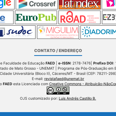
CONTATO / ENDEREÇO
de Faculdade de Educação
FAED
|
e-ISSN
: 2178-7476|
Prefixo DOI
:
stado de Mato Grosso - UNEMAT | Programa de Pós-Graduação em
Cidade Universitária (Bloco II), Cáceres/MT - Brasil (CEP: 78211-298
E-mail:
revistafaed@unemat.br
ão
FAED
esta Licenciada com
Creative Commons - Atribuição-NãoCom
OJS customizado por:
Luis Andrés Castillo B.