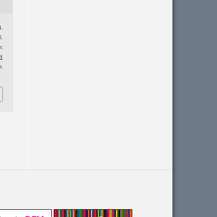
4.
S.
:
t
.