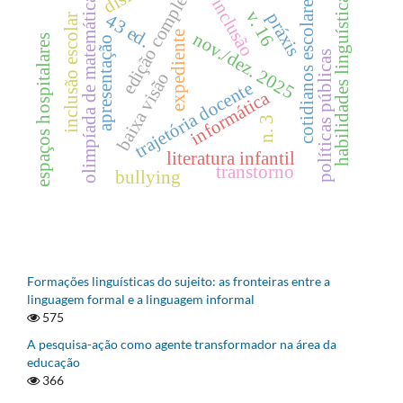
edição completa
habilidades linguísticas
cotidianos escolares
olimpíada de matemática
inclusão
v. 16
práxis
43 ed.
inclusão escolar
expediente
nov./dez. 2025
espaços hospitalares
apresentação
políticas públicas
baixa visão
trajetória docente
informática
n. 3
literatura infantil
transtorno
bullying
Formações linguísticas do sujeito: as fronteiras entre a
linguagem formal e a linguagem informal
575
A pesquisa-ação como agente transformador na área da
educação
366