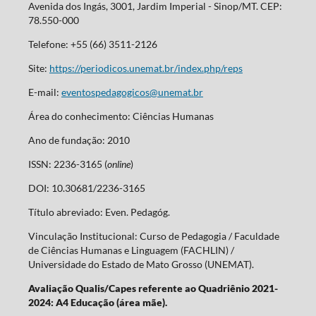
Avenida dos Ingás, 3001, Jardim Imperial - Sinop/MT. CEP:
78.550-000
Telefone: +55 (66) 3511-2126
Site:
https://periodicos.unemat.br/index.php/reps
E-mail:
eventospedagogicos@unemat.br
Área do conhecimento: Ciências Humanas
Ano de fundação: 2010
ISSN: 2236-3165 (
online
)
DOI: 10.30681/2236-3165
Título abreviado: Even. Pedagóg.
Vinculação Institucional: Curso de Pedagogia / Faculdade
de Ciências Humanas e Linguagem (FACHLIN) /
Universidade do Estado de Mato Grosso (UNEMAT).
Avaliação Qualis/Capes referente ao Quadriênio 2021-
2024: A4 Educação (área mãe).