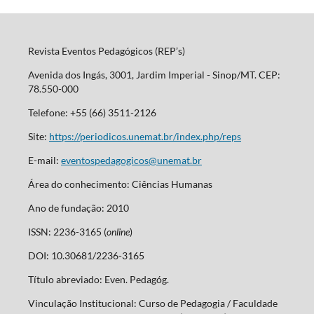
Revista Eventos Pedagógicos (REP’s)
Avenida dos Ingás, 3001, Jardim Imperial - Sinop/MT. CEP:
78.550-000
Telefone: +55 (66) 3511-2126
Site:
https://periodicos.unemat.br/index.php/reps
E-mail:
eventospedagogicos@unemat.br
Área do conhecimento: Ciências Humanas
Ano de fundação: 2010
ISSN: 2236-3165 (
online
)
DOI: 10.30681/2236-3165
Título abreviado: Even. Pedagóg.
Vinculação Institucional: Curso de Pedagogia / Faculdade