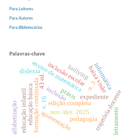
Para Leitores
Para Autores
Para Bibliotecários
Palavras-chave
ensino de matemática
inclusão escolar
informática
bullying
baixa visão
dislexia
43 ed.
formação continuada
n. 3
educação básica
inclusão
práxis
educação infantil
trajetória docente
expediente
v. 16
edição completa
alfabetização
letramento
nov./dez. 2025
apresentação
pedagogia