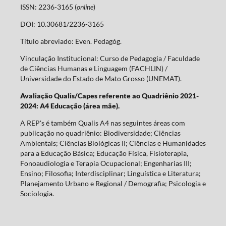
ISSN: 2236-3165 (
online
)
DOI: 10.30681/2236-3165
Título abreviado: Even. Pedagóg.
Vinculação Institucional: Curso de Pedagogia / Faculdade
de Ciências Humanas e Linguagem (FACHLIN) /
Universidade do Estado de Mato Grosso (UNEMAT).
Avaliação Qualis/Capes referente ao Quadriênio 2021-
2024: A4 Educação (área mãe).
A REP's é também Qualis A4 nas seguintes áreas com
publicação no quadriênio: Biodiversidade; Ciências
Ambientais; Ciências Biológicas II; Ciências e Humanidades
para a Educação Básica; Educação Física, Fisioterapia,
Fonoaudiologia e Terapia Ocupacional; Engenharias III;
Ensino; Filosofia; Interdisciplinar; Linguística e Literatura;
Planejamento Urbano e Regional / Demografia; Psicologia e
Sociologia.