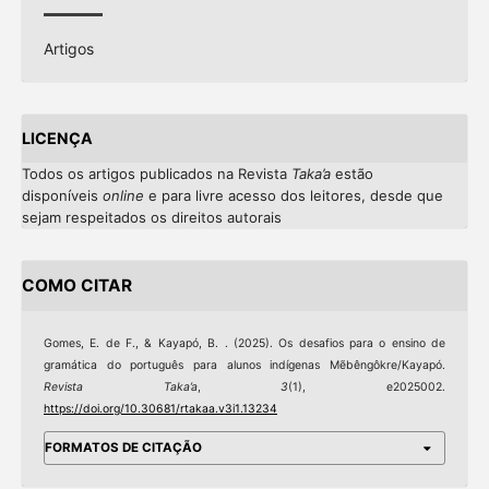
Artigos
LICENÇA
Todos os artigos publicados na Revista
Taka’a
estão
disponíveis
online
e
para livre acesso dos leitores, desde que
sejam respeitados os direitos autorais
COMO CITAR
Gomes, E. de F., & Kayapó, B. . (2025). Os desafios para o ensino de
gramática do português para alunos indígenas Mẽbêngôkre/Kayapó.
Revista Taka’a
,
3
(1), e2025002.
https://doi.org/10.30681/rtakaa.v3i1.13234
FORMATOS DE CITAÇÃO