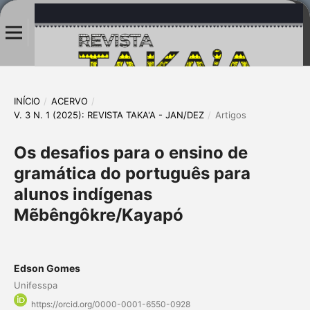
INÍCIO
/
ACERVO
/
V. 3 N. 1 (2025): REVISTA TAKA'A - JAN/DEZ
/
Artigos
Os desafios para o ensino de
gramática do português para
alunos indígenas
Mẽbêngôkre/Kayapó
Edson Gomes
Unifesspa
https://orcid.org/0000-0001-6550-0928