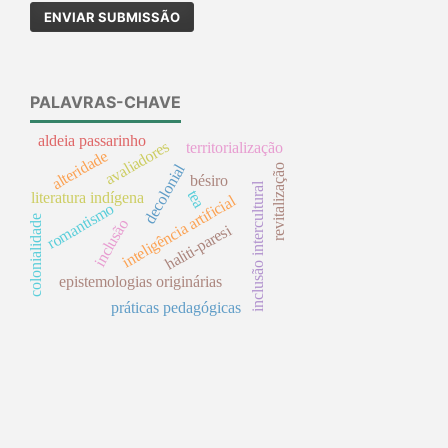
ENVIAR SUBMISSÃO
PALAVRAS-CHAVE
aldeia passarinho
avaliadores
territorialização
alteridade
decolonial
revitalização
bésiro
inclusão intercultural
tea
literatura indígena
inteligência artificial
romantismo
colonialidade
inclusão
haliti-paresi
epistemologias originárias
práticas pedagógicas