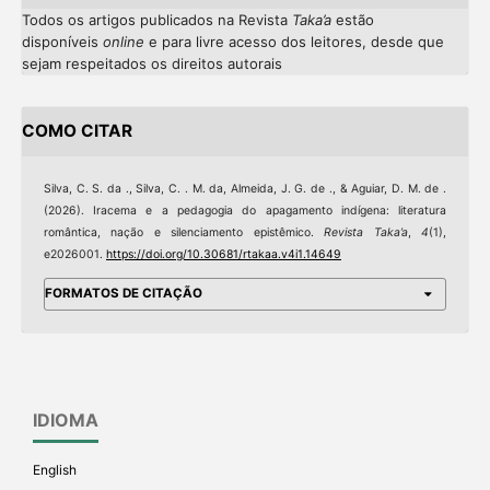
Todos os artigos publicados na Revista
Taka’a
estão
disponíveis
online
e
para livre acesso dos leitores, desde que
sejam respeitados os direitos autorais
COMO CITAR
Silva, C. S. da ., Silva, C. . M. da, Almeida, J. G. de ., & Aguiar, D. M. de .
(2026). Iracema e a pedagogia do apagamento indígena: literatura
romântica, nação e silenciamento epistêmico.
Revista Taka’a
,
4
(1),
e2026001.
https://doi.org/10.30681/rtakaa.v4i1.14649
FORMATOS DE CITAÇÃO
IDIOMA
English