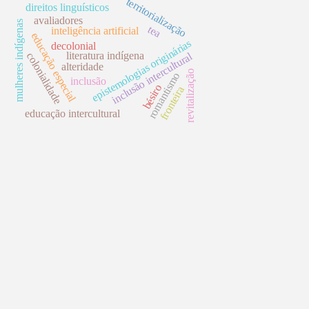
territorialização
direitos linguísticos
avaliadores
mulheres indígenas
tea
inteligência artificial
educação especial
epistemologias originárias
decolonial
literatura indígena
inclusão intercultural
colonialidade
alteridade
revitalização
romantismo
inclusão
bésiro
fronteira
educação intercultural