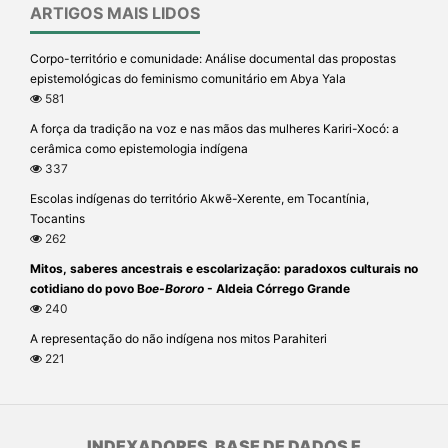
ARTIGOS MAIS LIDOS
Corpo-território e comunidade: Análise documental das propostas
epistemológicas do feminismo comunitário em Abya Yala
581
A força da tradição na voz e nas mãos das mulheres Kariri-Xocó: a
cerâmica como epistemologia indígena
337
Escolas indígenas do território Akwẽ-Xerente, em Tocantínia,
Tocantins
262
Mitos, saberes ancestrais e escolarização: paradoxos culturais no
cotidiano do povo B
oe-Bororo
- Aldeia Córrego Grande
240
A representação do não indígena nos mitos Parahiteri
221
INDEXADORES, BASE DE DADOS E