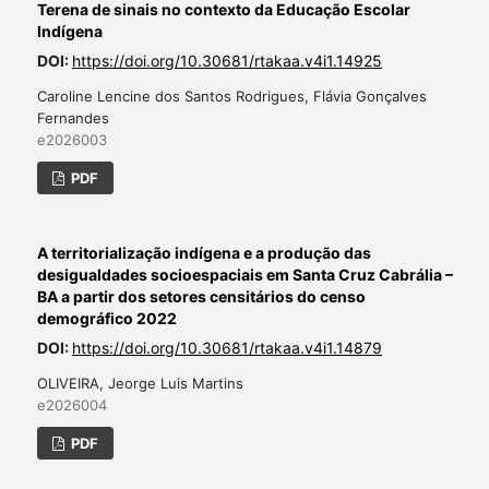
Terena de sinais no contexto da Educação Escolar
Indígena
DOI:
https://doi.org/10.30681/rtakaa.v4i1.14925
Caroline Lencine dos Santos Rodrigues, Flávia Gonçalves
Fernandes
e2026003
PDF
A territorialização indígena e a produção das
desigualdades socioespaciais em Santa Cruz Cabrália –
BA a partir dos setores censitários do censo
demográfico 2022
DOI:
https://doi.org/10.30681/rtakaa.v4i1.14879
OLIVEIRA, Jeorge Luis Martins
e2026004
PDF