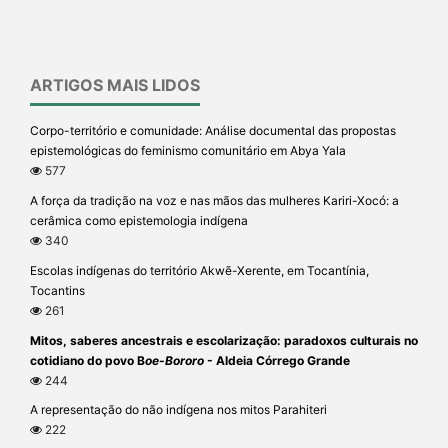
ARTIGOS MAIS LIDOS
Corpo-território e comunidade: Análise documental das propostas
epistemológicas do feminismo comunitário em Abya Yala
577
A força da tradição na voz e nas mãos das mulheres Kariri-Xocó: a
cerâmica como epistemologia indígena
340
Escolas indígenas do território Akwẽ-Xerente, em Tocantínia,
Tocantins
261
Mitos, saberes ancestrais e escolarização: paradoxos culturais no
cotidiano do povo B
oe-Bororo
- Aldeia Córrego Grande
244
A representação do não indígena nos mitos Parahiteri
222