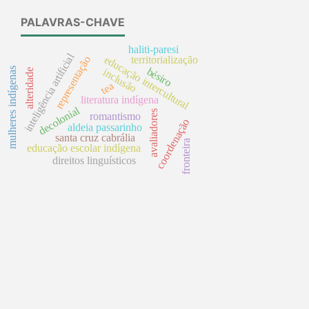
PALAVRAS-CHAVE
haliti-paresi
inteligência artificial
educação intercultural
representação
territorialização
bésiro
mulheres indígenas
inclusão
alteridade
tea
literatura indígena
decolonial
avaliadores
romantismo
coordenação
aldeia passarinho
santa cruz cabrália
fronteira
educação escolar indígena
direitos linguísticos