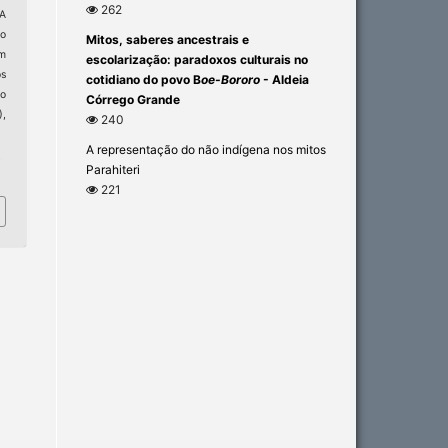
262
 A
ão
Mitos, saberes ancestrais e
em
escolarização: paradoxos culturais no
os
cotidiano do povo B
oe-Bororo
- Aldeia
o
Córrego Grande
),
240
A representação do não indígena nos mitos
4
Parahiteri
221