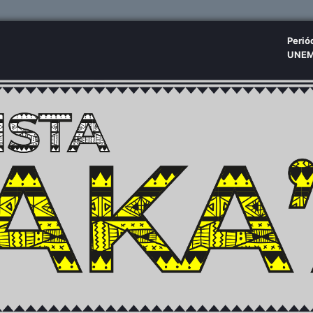
Perió
UNE