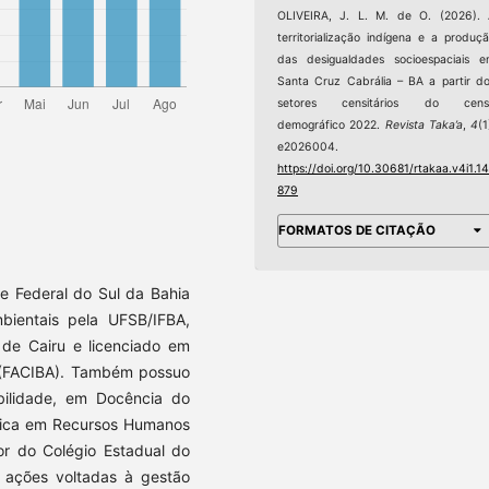
OLIVEIRA, J. L. M. de O. (2026).
territorialização indígena e a produç
das desigualdades socioespaciais 
Santa Cruz Cabrália – BA a partir d
setores censitários do cens
demográfico 2022.
Revista Taka’a
,
4
(1
e2026004.
https://doi.org/10.30681/rtakaa.v4i1.1
879
FORMATOS DE CITAÇÃO
e Federal do Sul da Bahia
bientais pela UFSB/IFBA,
de Cairu e licenciado em
a (FACIBA). Também possuo
bilidade, em Docência do
égica em Recursos Humanos
or do Colégio Estadual do
 ações voltadas à gestão