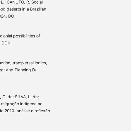
L.; CANUTO, R. Social
ood deserts in a Brazilian
024. DOI:
onial possibilities of
. DOI:
tion, transversal logics,
ment and Planning D:
. de; SILVA, L. da;
 migração indígena no
e 2010: análise e reflexão