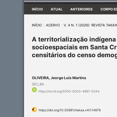
INÍCIO
ATUAL
ANTERIORES
CORPO E
INÍCIO
/
ACERVO
/
V. 4 N. 1 (2026): REVISTA TAK
A territorialização indígen
socioespaciais em Santa Cru
censitários do censo demo
OLIVEIRA, Jeorge Luis Martins
SEC_BA
https://orcid.org/0000-0003-4897-0244
https://doi.org/10.30681/rtakaa.v4i1.14879