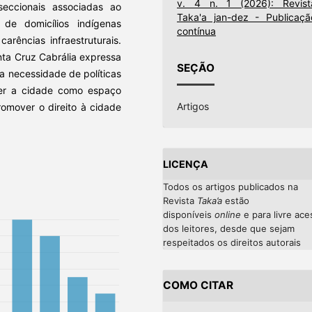
v. 4 n. 1 (2026): Revist
seccionais associadas ao
Taka'a jan-dez - Publicaçã
 de domicílios indígenas
contínua
rências infraestruturais.
anta Cruz Cabrália expressa
SEÇÃO
a necessidade de políticas
ecer a cidade como espaço
Artigos
romover o direito à cidade
LICENÇA
Todos os artigos publicados na
Revista
Taka’a
estão
disponíveis
online
e
para livre ac
dos leitores, desde que sejam
respeitados os direitos autorais
COMO CITAR