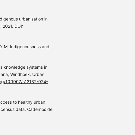
digenous urbanisation in
, 2021. DOI:
 M. Indigenousness and
us knowledge systems in
avana, Windhoek. Urban
.org/10.1007/s12132-024-
access to healthy urban
an census data. Cadernos de