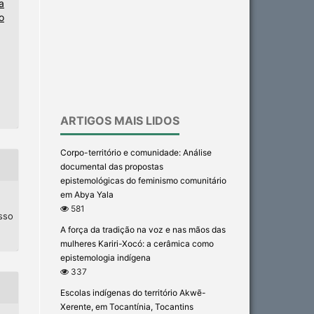
a
o
ARTIGOS MAIS LIDOS
Corpo-território e comunidade: Análise
documental das propostas
epistemológicas do feminismo comunitário
em Abya Yala
581
esso
A força da tradição na voz e nas mãos das
mulheres Kariri-Xocó: a cerâmica como
epistemologia indígena
337
Escolas indígenas do território Akwẽ-
Xerente, em Tocantínia, Tocantins