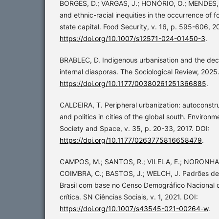
BORGES, D.; VARGAS, J.; HONÓRIO, O.; MENDES, 
and ethnic-racial inequities in the occurrence of f
state capital. Food Security, v. 16, p. 595-606, 2
https://doi.org/10.1007/s12571-024-01450-3
.
BRABLEC, D. Indigenous urbanisation and the decol
internal diasporas. The Sociological Review, 2025
https://doi.org/10.1177/00380261251366885
.
CALDEIRA, T. Peripheral urbanization: autoconstruc
and politics in cities of the global south. Environ
Society and Space, v. 35, p. 20-33, 2017. DOI:
https://doi.org/10.1177/0263775816658479
.
CAMPOS, M.; SANTOS, R.; VILELA, E.; NORONHA, C
COIMBRA, C.; BASTOS, J.; WELCH, J. Padrões de
Brasil com base no Censo Demográfico Nacional d
crítica. SN Ciências Sociais, v. 1, 2021. DOI:
https://doi.org/10.1007/s43545-021-00264-w
.