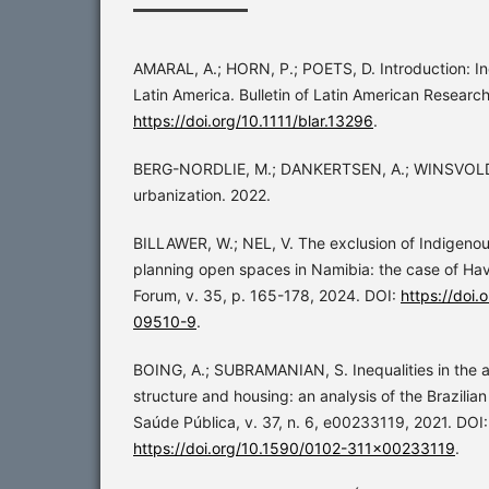
AMARAL, A.; HORN, P.; POETS, D. Introduction: In
Latin America. Bulletin of Latin American Research
https://doi.org/10.1111/blar.13296
.
BERG-NORDLIE, M.; DANKERTSEN, A.; WINSVOLD,
urbanization. 2022.
BILLAWER, W.; NEL, V. The exclusion of Indigeno
planning open spaces in Namibia: the case of H
Forum, v. 35, p. 165-178, 2024. DOI:
https://doi
09510-9
.
BOING, A.; SUBRAMANIAN, S. Inequalities in the 
structure and housing: an analysis of the Brazili
Saúde Pública, v. 37, n. 6, e00233119, 2021. DOI:
https://doi.org/10.1590/0102-311x00233119
.