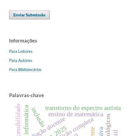
Enviar Submissão
Informações
Para Leitores
Para Autores
Para Bibliotecários
Palavras-chave
acessibilidade
transtorno do espectro autista
informática
inclusão
ensino de matemática
mediação docente
edição completa