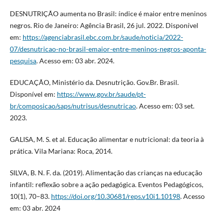
DESNUTRIÇÃO aumenta no Brasil: índice é maior entre meninos
negros. Rio de Janeiro: Agência Brasil, 26 jul. 2022. Disponível
em:
https://agenciabrasil.ebc.com.br/saude/noticia/2022-
07/desnutricao-no-brasil-emaior-entre-meninos-negros-aponta-
pesquisa
. Acesso em: 03 abr. 2024.
EDUCAÇÃO, Ministério da. Desnutrição. Gov.Br. Brasil.
Disponível em:
https://www.gov.br/saude/pt-
br/composicao/saps/nutrisus/desnutricao
. Acesso em: 03 set.
2023.
GALISA, M. S. et al. Educação alimentar e nutricional: da teoria à
prática. Vila Mariana: Roca, 2014.
SILVA, B. N. F. da. (2019). Alimentação das crianças na educação
infantil: reflexão sobre a ação pedagógica. Eventos Pedagógicos,
10(1), 70–83.
https://doi.org/10.30681/reps.v10i1.10198
. Acesso
em: 03 abr. 2024