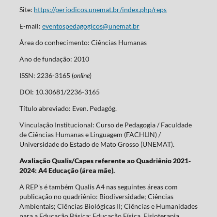
Site:
https://periodicos.unemat.br/index.php/reps
E-mail:
eventospedagogicos@unemat.br
Área do conhecimento: Ciências Humanas
Ano de fundação: 2010
ISSN: 2236-3165 (
online
)
DOI: 10.30681/2236-3165
Título abreviado: Even. Pedagóg.
Vinculação Institucional: Curso de Pedagogia / Faculdade
de Ciências Humanas e Linguagem (FACHLIN) /
Universidade do Estado de Mato Grosso (UNEMAT).
Avaliação Qualis/Capes referente ao Quadriênio 2021-
2024: A4 Educação (área mãe).
A REP's é também Qualis A4 nas seguintes áreas com
publicação no quadriênio: Biodiversidade; Ciências
Ambientais; Ciências Biológicas II; Ciências e Humanidades
para a Educação Básica; Educação Física, Fisioterapia,