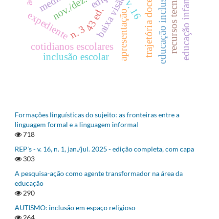
recursos tecnológicos
nov./dez. 2025
educação inclusiva
trajetória docente
educação infantil
baixa visão
v. 16
43 ed.
apresentação
expediente
n. 3
cotidianos escolares
inclusão escolar
Formações linguísticas do sujeito: as fronteiras entre a
linguagem formal e a linguagem informal
718
REP's - v. 16, n. 1, jan./jul. 2025 - edição completa, com capa
303
A pesquisa-ação como agente transformador na área da
educação
290
AUTISMO: inclusão em espaço religioso
264