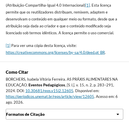
(Atribuição-Compartilha-Igual 4.0 Internacional)
[1]
. Esta licença
permite que os reutilizadores distribuam, remixem, adaptem e
desenvolvam o conteúdo em qualquer meio ou formato, desde que a
atribuição seja dada ao criador e que o conteúdo modificado seja
licenciado sob termos idênticos. A licença permite o uso comercial.
[1]
Para ver uma cópia desta licença, visite:
https://creativecommons.org/licenses/by-sa/4.0/deed.pt_BR
.
Como Citar
BORCHERS, Isabela Vitória Ferreira. AS PRÁXIS ALIMENTARES NA
EDUCAÇÃO.
Eventos Pedagógicos
,
[S. l.]
, v. 15, n. 2, p. 283–291,
2024. DOI:
10.30681/reps.v15i2.12605
. Disponível em:
https://periodicos.unemat.br/reps/article/view/12605
. Acesso em: 6
ago. 2026.
Formatos de Citação