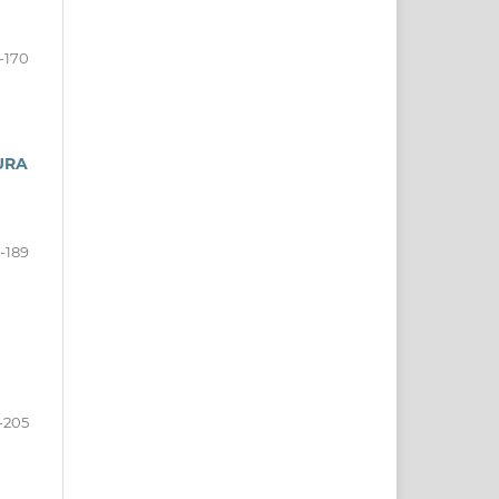
-170
URA
1-189
-205