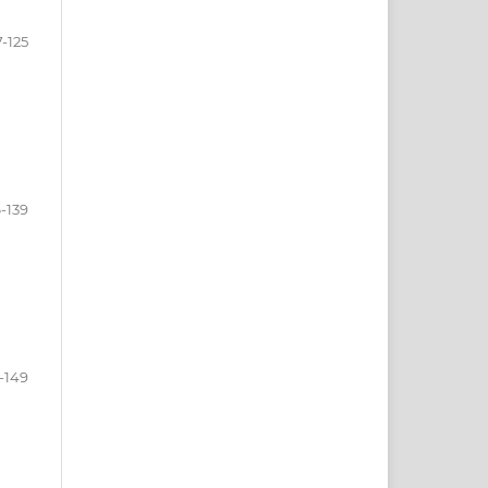
7-125
6-139
-149