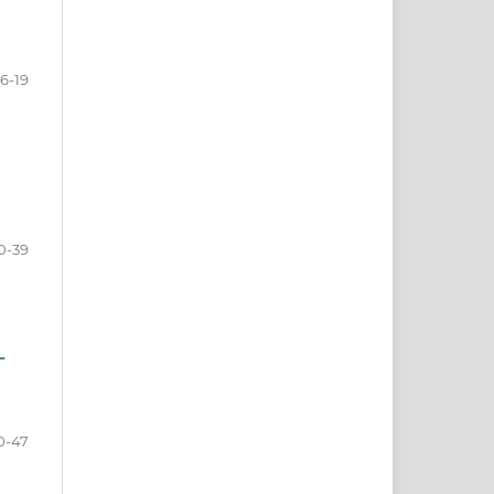
6-19
0-39
L
0-47