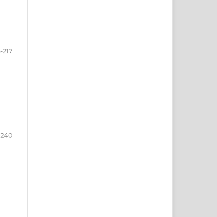
-217
-240