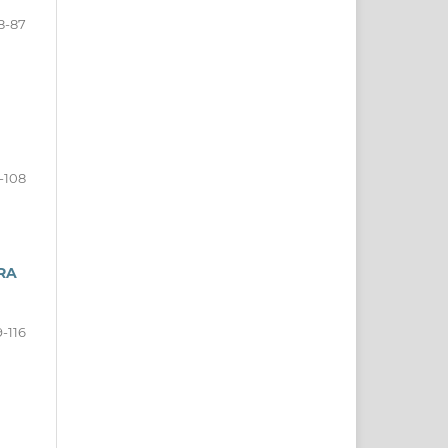
8-87
-108
RA
9-116