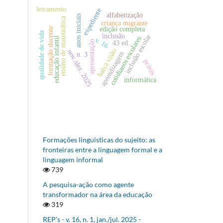
letramento
expediente
alfabetização
anos iniciais
ensino de matemática
criança migrante
edição completa
formação docente
qualidade de vida
inclusão
inclusão escolar
cotidianos escolares
educação infantil
v. 16
apresentação
43 ed.
baixa visão
nov./dez. 2025
aprendizagem
n. 3
práxis
informática
Formações linguísticas do sujeito: as
fronteiras entre a linguagem formal e a
linguagem informal
739
A pesquisa-ação como agente
transformador na área da educação
319
REP's - v. 16, n. 1, jan./jul. 2025 -