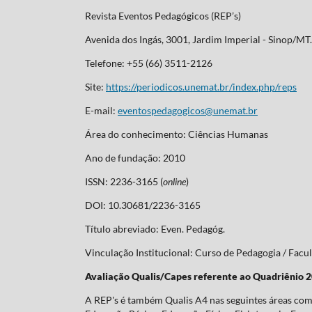
Revista Eventos Pedagógicos (REP’s)
Avenida dos Ingás, 3001, Jardim Imperial - Sinop/M
Telefone: +55 (66) 3511-2126
Site:
https://periodicos.unemat.br/index.php/reps
E-mail:
eventospedagogicos@unemat.br
Área do conhecimento: Ciências Humanas
Ano de fundação: 2010
ISSN: 2236-3165 (
online
)
DOI: 10.30681/2236-3165
Título abreviado: Even. Pedagóg.
Vinculação Institucional: Curso de Pedagogia / Fa
Avaliação Qualis/Capes referente ao Quadriênio 
A REP's é também Qualis A4 nas seguintes áreas com 