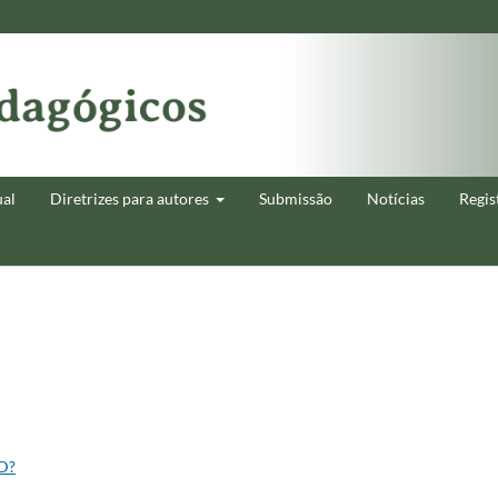
ual
Diretrizes para autores
Submissão
Notícias
Regis
D?