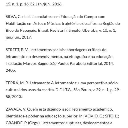
15, n. 1, p. 16-32, jan./jun., 2016.
SILVA, C. et al. Licenciatura em Educação do Campo com
Habilitação em Artes e Música: trajetória e desafios na Região do
Bico do Papagaio, Brasil. Revista Triângulo, Uberaba, v. 10, n. 1,
jan./jun., 2017.
STREET, B. V. Letramentos sociais: abordagens críticas do
letramento no desenvolvimento, na etnografia e na educação.
Tradução Marcos Bagno. São Paulo: Parábola Editorial, 2014.
240p.
TERRA, M. R. Letramento & letramentos: uma perspectiva sócio
cultural dos usos da escrita. D.E.L.T.A., São Paulo, v. 29, n. 1, p. 29-
58, 2013.
ZAVALA, V. Quem está dizendo isso?: letramento acadêmico,
identidade e poder na educação superior. In: VÓVIO, C.; SITO, L.;
GRANDE, P. (Orgs.). Letramentos: rupturas, deslocamentos e