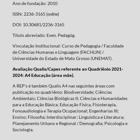
Ano de fundação: 2010
ISSN: 2236-3165 (
online
)
DOI: 10.30681/2236-3165
Título abreviado: Even. Pedagóg.
Vinculação Institucional: Curso de Pedagogia / Faculdade
de Ciências Humanas e Linguagem (FACHLIN) /
Universidade do Estado de Mato Grosso (UNEMAT).
Avaliação Qualis/Capes referente ao Quadriênio 2021-
2024: A4 Educação (área mãe).
A REP's é também Qualis A4 nas seguintes áreas com
publicação no quadriênio: Biodiversidade; Ciências
Ambientais; Ciências Biológicas II; Ciências e Humanidades
para a Educação Básica; Educação Física, Fisioterapia,
Fonoaudiologia e Terapia Ocupacional; Engenharias III;
Ensino; Filosofia; Interdisciplinar; Linguística e Literatura;
Planejamento Urbano e Regional / Demografia; Psicologia e
Sociologia.