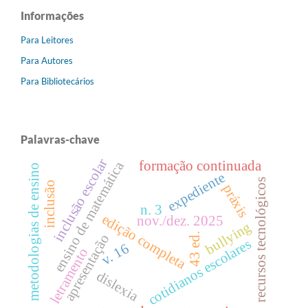
Informações
Para Leitores
Para Autores
Para Bibliotecários
Palavras-chave
inclusão escolar
formação continuada
ensino de matemática
metodologias de ensino
expediente
recursos tecnológicos
inclusão
práxis
n. 3
edição completa
nov./dez. 2025
bullying
43 ed.
apresentação
cotidianos escolares
v. 16
letramento
dislexia