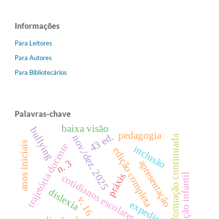
Informações
Para Leitores
Para Autores
Para Bibliotecários
Palavras-chave
baixa visão
bullying
pedagogia
43 ed.
formação continuada
nov./dez. 2025
anos iniciais
trajetória docente
inclusão
edição completa
n. 3
apresentação
práxis
educação infantil
cotidianos escolares
dislexia
v. 16
expediente