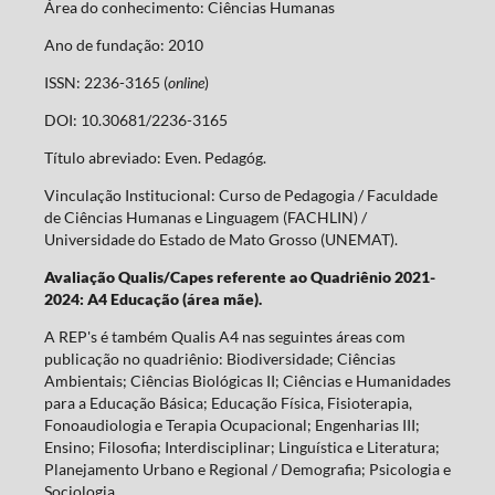
Área do conhecimento: Ciências Humanas
Ano de fundação: 2010
ISSN: 2236-3165 (
online
)
DOI: 10.30681/2236-3165
Título abreviado: Even. Pedagóg.
Vinculação Institucional: Curso de Pedagogia / Faculdade
de Ciências Humanas e Linguagem (FACHLIN) /
Universidade do Estado de Mato Grosso (UNEMAT).
Avaliação Qualis/Capes referente ao Quadriênio 2021-
2024: A4 Educação (área mãe).
A REP's é também Qualis A4 nas seguintes áreas com
publicação no quadriênio: Biodiversidade; Ciências
Ambientais; Ciências Biológicas II; Ciências e Humanidades
para a Educação Básica; Educação Física, Fisioterapia,
Fonoaudiologia e Terapia Ocupacional; Engenharias III;
Ensino; Filosofia; Interdisciplinar; Linguística e Literatura;
Planejamento Urbano e Regional / Demografia; Psicologia e
Sociologia.