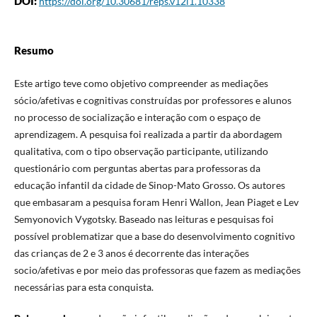
DOI:
https://doi.org/10.30681/reps.v12i1.10338
Resumo
Este artigo teve como objetivo compreender as mediações
sócio/afetivas e cognitivas construídas por professores e alunos
no processo de socialização e interação com o espaço de
aprendizagem. A pesquisa foi realizada a partir da abordagem
qualitativa, com o tipo observação participante, utilizando
questionário com perguntas abertas para professoras da
educação infantil da cidade de Sinop-Mato Grosso. Os autores
que embasaram a pesquisa foram Henri Wallon, Jean Piaget e Lev
Semyonovich Vygotsky. Baseado nas leituras e pesquisas foi
possível problematizar que a base do desenvolvimento cognitivo
das crianças de 2 e 3 anos é decorrente das interações
socio/afetivas e por meio das professoras que fazem as mediações
necessárias para esta conquista.