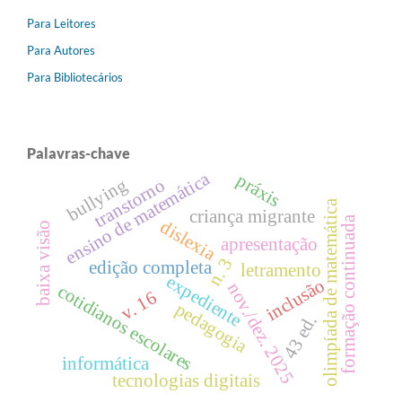
Para Leitores
Para Autores
Para Bibliotecários
Palavras-chave
ensino de matemática
práxis
bullying
transtorno
olimpíada de matemática
criança migrante
formação continuada
dislexia
baixa visão
apresentação
n. 3
edição completa
letramento
expediente
inclusão
nov./dez. 2025
cotidianos escolares
v. 16
pedagogia
43 ed.
informática
tecnologias digitais