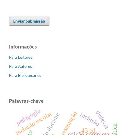
Enviar Submissão
Informações
Para Leitores
Para Autores
Para Bibliotecários
Palavras-chave
pedagogia
dislexia
apresentação
inclusão escolar
inclusão
mediação docente
43 ed.
edição completa