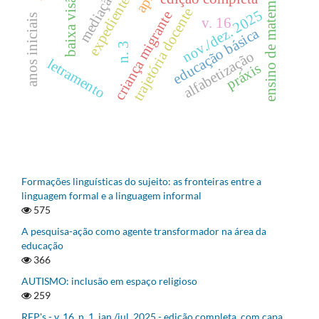
ensino de matemática
baixa visão
expediente
trajetória docente
nov./dez. 2025
criança migrante
anos iniciais
v. 16
educação básica
n. 3
alfabetização
letramento
práxis
Formações linguísticas do sujeito: as fronteiras entre a
linguagem formal e a linguagem informal
575
A pesquisa-ação como agente transformador na área da
educação
366
AUTISMO: inclusão em espaço religioso
259
REP's - v. 16, n. 1, jan./jul. 2025 - edição completa, com capa