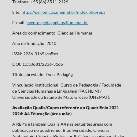
Telefone: +55 (66) 3511-2126
Site:
https://periodicos.unemat.br/index.php/reps
E-mail:
eventospedagogicos@unemat.br
Área do conhecimento: Ciências Humanas
Ano de fundação: 2010
ISSN: 2236-3165 (
online
)
DOI: 10.30681/2236-3165
Título abreviado: Even. Pedagóg.
Vinculação Institucional: Curso de Pedagogia / Faculdade
de Ciências Humanas e Linguagem (FACHLIN) /
Universidade do Estado de Mato Grosso (UNEMAT).
Avaliação Qualis/Capes referente ao Quadriênio 2021-
2024: A4 Educação (área mãe).
A REP's é também Qualis A4 nas seguintes áreas com
publicação no quadriênio: Biodiversidade; Ciências
Ambientais; Ciências Biológicas II; Ciências e Humanidades