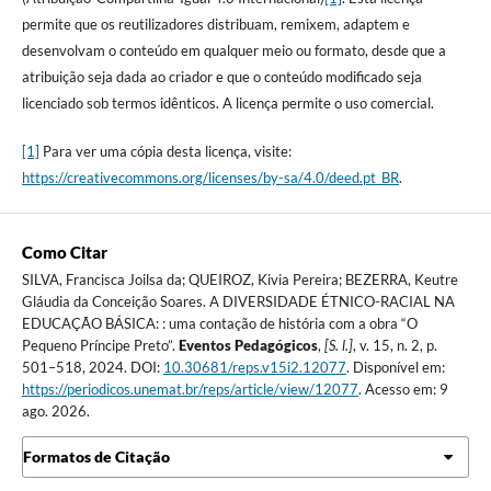
permite que os reutilizadores distribuam, remixem, adaptem e
desenvolvam o conteúdo em qualquer meio ou formato, desde que a
atribuição seja dada ao criador e que o conteúdo modificado seja
licenciado sob termos idênticos. A licença permite o uso comercial.
[1]
Para ver uma cópia desta licença, visite:
https://creativecommons.org/licenses/by-sa/4.0/deed.pt_BR
.
Como Citar
SILVA, Francisca Joilsa da; QUEIROZ, Kivia Pereira; BEZERRA, Keutre
Gláudia da Conceição Soares. A DIVERSIDADE ÉTNICO-RACIAL NA
EDUCAÇÃO BÁSICA: : uma contação de história com a obra “O
Pequeno Príncipe Preto”.
Eventos Pedagógicos
,
[S. l.]
, v. 15, n. 2, p.
501–518, 2024. DOI:
10.30681/reps.v15i2.12077
. Disponível em:
https://periodicos.unemat.br/reps/article/view/12077
. Acesso em: 9
ago. 2026.
Formatos de Citação