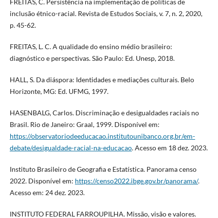
FREITAS, C. Persistência na implementação de políticas de
inclusão étnico-racial. Revista de Estudos Sociais, v. 7, n. 2, 2020,
p. 45-62.
FREITAS, L. C. A qualidade do ensino médio brasileiro:
diagnóstico e perspectivas. São Paulo: Ed. Unesp, 2018.
HALL, S. Da diáspora: Identidades e mediações culturais. Belo
Horizonte, MG: Ed. UFMG, 1997.
HASENBALG, Carlos. Discriminação e desigualdades raciais no
Brasil. Rio de Janeiro: Graal, 1999. Disponível em:
https://observatoriodeeducacao.institutounibanco.org.br/em-
debate/desigualdade-racial-na-educacao
. Acesso em 18 dez. 2023.
Instituto Brasileiro de Geografia e Estatística. Panorama censo
2022. Disponível em:
https://censo2022.ibge.gov.br/panorama/
.
Acesso em: 24 dez. 2023.
INSTITUTO FEDERAL FARROUPILHA. Missão, visão e valores.