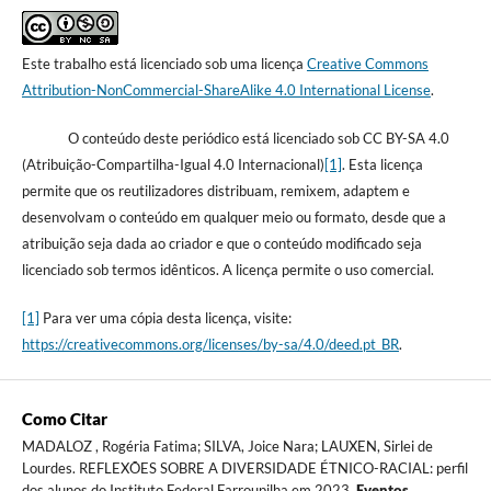
Este trabalho está licenciado sob uma licença
Creative Commons
Attribution-NonCommercial-ShareAlike 4.0 International License
.
O conteúdo deste periódico está licenciado sob CC BY-SA 4.0
(Atribuição-Compartilha-Igual 4.0 Internacional)
[1]
. Esta licença
permite que os reutilizadores distribuam, remixem, adaptem e
desenvolvam o conteúdo em qualquer meio ou formato, desde que a
atribuição seja dada ao criador e que o conteúdo modificado seja
licenciado sob termos idênticos. A licença permite o uso comercial.
[1]
Para ver uma cópia desta licença, visite:
https://creativecommons.org/licenses/by-sa/4.0/deed.pt_BR
.
Como Citar
MADALOZ , Rogéria Fatima; SILVA, Joice Nara; LAUXEN, Sirlei de
Lourdes. REFLEXÕES SOBRE A DIVERSIDADE ÉTNICO-RACIAL: perfil
dos alunos do Instituto Federal Farroupilha em 2023.
Eventos