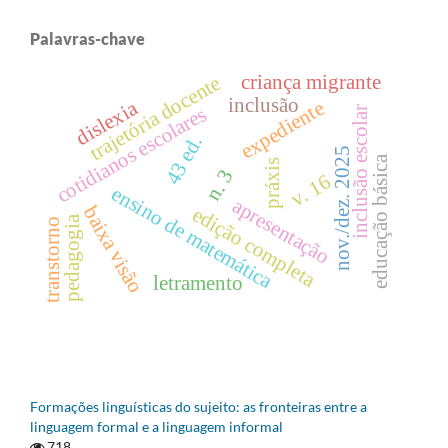
Palavras-chave
criança migrante
trajetória docente
inclusão
dislexia
expediente
cotidianos escolares
inclusão escolar
43 ed.
nov./dez. 2025
educação básica
práxis
n. 3
v. 16
ensino de matemática
apresentação
baixa visão
edição completa
pedagogia
transtorno
letramento
Formações linguísticas do sujeito: as fronteiras entre a
linguagem formal e a linguagem informal
718