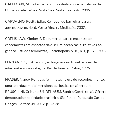
CALLEGARI, M. Cotas raciais: um estudo sobre os cotistas da
Universidade de São Paulo. São Paulo: Contexto, 2019.
CARVALHO, Rosita Edler. Removendo barreiras para a
aprendizagem. 4. ed. Porto Alegre: Mediação, 2002.
CRENSHAW, Kimberlé. Documento para o encontro de
especialistas em aspectos da discriminação racial relativos ao
gênero. Estudos feministas, Florianópolis, v. 10, n. 1, p. 171, 2002.
FERNANDES, F. A revolução burguesa no Brasil: ensaio de
interpretação sociológica. Rio de Janeiro: Zahar, 1975.
FRASER, Nancy. Políticas feministas na era do reconhecimento:
uma abordagem bidimensional da justiça de gênero. In:
BRUSCHINI, Cristina; UNBEHAUM, Sandra Goreti (org.). Gênero,
democracia e sociedade brasileira. São Paulo: Fundação Carlos
Chagas; Editora 34, 2002. p. 59-78.