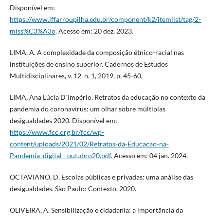
Disponível em:
https://www.iffarroupilha.edu.br/component/k2/itemlist/tag/2-
miss%C3%A3o
. Acesso em: 20 dez. 2023.
LIMA, A. A complexidade da composição étnico-racial nas
instituições de ensino superior. Cadernos de Estudos
Multidisciplinares, v. 12, n. 1, 2019, p. 45-60.
LIMA, Ana Lúcia D´Império. Retratos da educação no contexto da
pandemia do coronavírus: um olhar sobre múltiplas
desigualdades 2020. Disponível em:
https://www.fcc.org.br/fcc/wp-
content/uploads/2021/02/Retratos-da-Educacao-na-
Pandemia_digital-_outubro20.pdf
. Acesso em: 04 jan. 2024.
OCTAVIANO, D. Escolas públicas e privadas: uma análise das
desigualdades. São Paulo: Contexto, 2020.
OLIVEIRA, A. Sensibilização e cidadania: a importância da