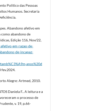
nto Político das Pessoas
reitos Humanos. Secretaria
ficiência.
pes. Abandono afetivo em
ada como abandono de
rídicas, Edição 116, Nov/22,
-afetivo-em-razao-de-
-abandono-de-incapaz-
20tamb%C3%A9m,anos%20d
 fev.2024.
orto Alegre: Artmed, 2010.
S Daniela F.. A leitura e a
 favoreceram o processo de
udente, v. 19, p.66-