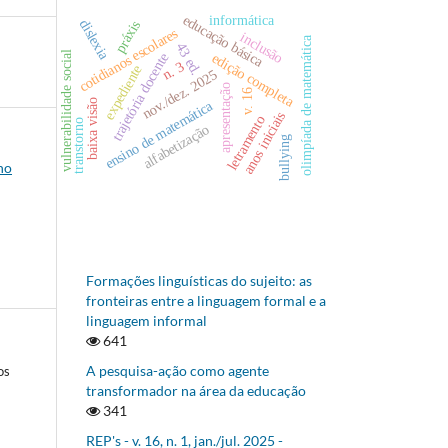
informática
educação básica
dislexia
práxis
cotidianos escolares
inclusão
olimpíada de matemática
43 ed.
vulnerabilidade social
edição completa
trajetória docente
n. 3
expediente
nov./dez. 2025
apresentação
v. 16
baixa visão
ensino de matemática
anos iniciais
letramento
transtorno
alfabetização
bullying
no
Formações linguísticas do sujeito: as
fronteiras entre a linguagem formal e a
linguagem informal
641
A pesquisa-ação como agente
os
transformador na área da educação
341
REP's - v. 16, n. 1, jan./jul. 2025 -