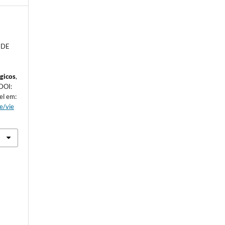
 DE
gicos
,
 DOI:
el em:
le/vie