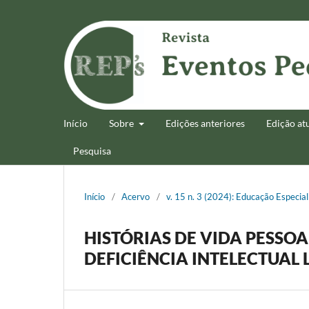
Início
Sobre
Edições anteriores
Edição at
Pesquisa
Início
/
Acervo
/
v. 15 n. 3 (2024): Educação Especial
HISTÓRIAS DE VIDA PESSO
DEFICIÊNCIA INTELECTUAL 