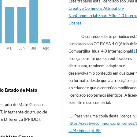
Este trabalho está licenciado sob uma l
Creative Commons Attribution-
NonCommercial-ShareAlike 4.0 Interna
License
.
O conteúdo deste periódico est
licenciado sob CC BY-SA 4.0 (Atribuiçã
Compartilha-Igual 4.0 Internacional)
[1
licença permite que os reutilizadores
distribuam, remixem, adaptem e
desenvolvam o conteúdo em qualquer 
ou formato, desde que a atribuição sej
ao criador e que o conteúdo modificado
 do Estado de Mato
licenciado sob termos idênticos. A licen
permite o uso comercial.
 Estado de Mato Grosso
 Integrante do grupo de
[1]
Para ver uma cópia desta licença, vis
e e Diferença (PPIDD).
https://creativecommons.org/licenses/
sa/4.0/deed.pt_BR
.
o de Mato Grosso