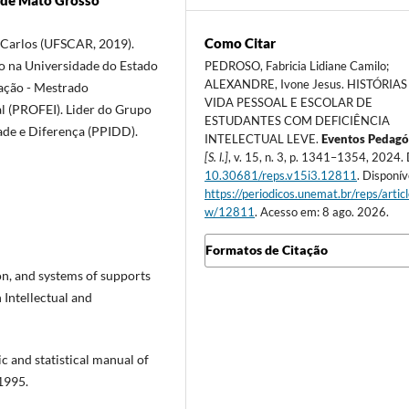
Como Citar
 Carlos (UFSCAR, 2019).
o na Universidade do Estado
PEDROSO, Fabricia Lidiane Camilo;
ALEXANDRE, Ivone Jesus. HISTÓRIAS
ção - Mestrado
VIDA PESSOAL E ESCOLAR DE
l (PROFEI). Lider do Grupo
ESTUDANTES COM DEFICIÊNCIA
dade e Diferença (PPIDD).
INTELECTUAL LEVE.
Eventos Pedagó
[S. l.]
, v. 15, n. 3, p. 1341–1354, 2024.
10.30681/reps.v15i3.12811
. Disponív
https://periodicos.unemat.br/reps/artic
w/12811
. Acesso em: 8 ago. 2026.
Formatos de Citação
ion, and systems of supports
 Intellectual and
nd statistical manual of
1995.