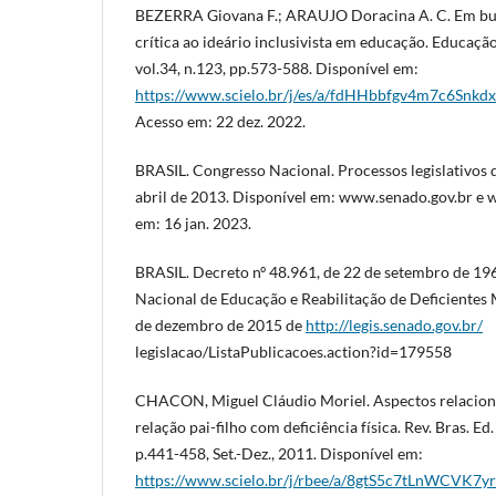
BEZERRA Giovana F.; ARAUJO Doracina A. C. Em busc
crítica ao ideário inclusivista em educação. Educação
vol.34, n.123, pp.573-588. Disponível em:
https://www.scielo.br/j/es/a/fdHHbbfgv4m7c6Snkdxc
Acesso em: 22 dez. 2022.
BRASIL. Congresso Nacional. Processos legislativos d
abril de 2013. Disponível em: www.senado.gov.br e 
em: 16 jan. 2023.
BRASIL. Decreto nº 48.961, de 22 de setembro de 19
Nacional de Educação e Reabilitação de Deficientes
de dezembro de 2015 de
http://legis.senado.gov.br/
legislacao/ListaPublicacoes.action?id=179558
CHACON, Miguel Cláudio Moriel. Aspectos relacionais
relação pai-filho com deficiência física. Rev. Bras. Ed. 
p.441-458, Set.-Dez., 2011. Disponível em:
https://www.scielo.br/j/rbee/a/8gtS5c7tLnWCVK