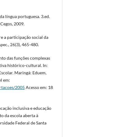
a língua portuguesa. 3.ed.
 Cegos, 2009.
e a participação social da
spec., 26(3), 465-480.
nto das funções complexas
va histórico-cultural. In:
Escolar. Maringá: Eduem,
el em:
rtacoes/2005
Acesso em: 18
ucação inclusiva e educação
o da escola aberta à
rsidade Federal de Santa