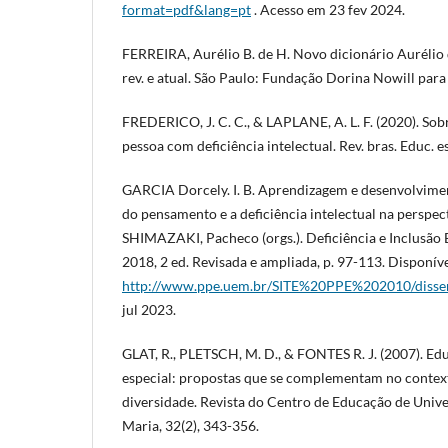
format=pdf&lang=pt
. Acesso em 23 fev 2024.
FERREIRA, Aurélio B. de H. Novo dicionário Aurélio d
rev. e atual. São Paulo: Fundação Dorina Nowill para
FREDERICO, J. C. C., & LAPLANE, A. L. F. (2020). Sobr
pessoa com deficiência intelectual. Rev. bras. Educ. e
GARCIA Dorcely. I. B. Aprendizagem e desenvolvime
do pensamento e a deficiência intelectual na perspecti
SHIMAZAKI, Pacheco (orgs.). Deficiência e Inclusão 
2018, 2 ed. Revisada e ampliada, p. 97-113. Disponív
http://www.ppe.uem.br/SITE%20PPE%202010/disse
jul 2023.
GLAT, R., PLETSCH, M. D., & FONTES R. J. (2007). Ed
especial: propostas que se complementam no context
diversidade. Revista do Centro de Educação de Unive
Maria, 32(2), 343-356.