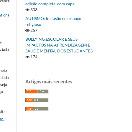
icença
edição completa, com capa
303
tional
AUTISMO: inclusão em espaço
religioso
257
á
BULLYING ESCOLAR E SEUS
o-
IMPACTOS NA APRENDIZAGEM E
]
. Esta
SAÚDE MENTAL DOS ESTUDANTES
174
meio
a dada
Artigos mais recentes
 seja
ça
ite:
by-