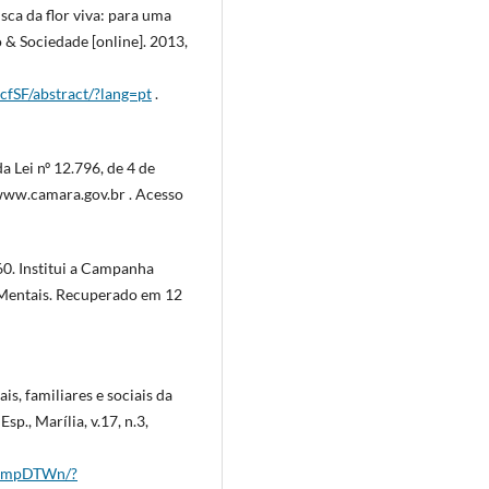
a da flor viva: para uma
 & Sociedade [online]. 2013,
fSF/abstract/?lang=pt
.
a Lei nº 12.796, de 4 de
www.camara.gov.br . Acesso
60. Institui a Campanha
 Mentais. Recuperado em 12
, familiares e sociais da
Esp., Marília, v.17, n.3,
7yrmpDTWn/?