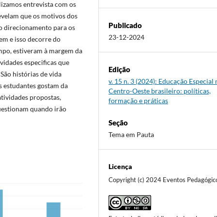
alizamos entrevista com os
revelam que os motivos dos
Publicado
co direcionamento para os
23-12-2024
em e isso decorre do
empo, estiveram à margem da
ividades especificas que
Edição
ão histórias de vida
v. 15 n. 3 (2024): Educação Especial 
s estudantes gostam da
Centro-Oeste brasileiro: políticas,
atividades propostas,
formação e práticas
uestionam quando irão
Seção
Tema em Pauta
Licença
Copyright (c) 2024 Eventos Pedagógic