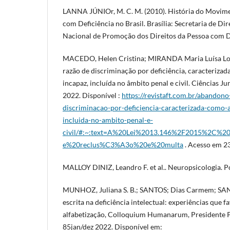
LANNA JÚNIOr, M. C. M. (2010). História do Movime
com Deficiência no Brasil. Brasília: Secretaria de Di
Nacional de Promoção dos Direitos da Pessoa com De
MACEDO, Helen Cristina; MIRANDA Maria Luísa Lo
razão de discriminação por deficiência, caracteriz
incapaz, incluída no âmbito penal e civil. Ciências Ju
2022. Disponível :
https://revistaft.com.br/abandono
discriminacao-por-deficiencia-caracterizada-como
incluida-no-ambito-penal-e-
civil/#:~:text=A%20Lei%2013.146%2F2015%2C%
e%20reclus%C3%A3o%20e%20multa
. Acesso em 23
MALLOY DINIZ, Leandro F. et al.. Neuropsicologia. P
MUNHOZ, Juliana S. B.; SANTOS; Dias Carmem; SANTO
escrita na deficiência intelectual: experiências que
alfabetização, Colloquium Humanarum, Presidente Pr
85jan/dez 2022. Disponível em: