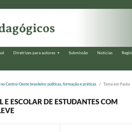
ual
Diretrizes para autores
Submissão
Notícias
Regis
 no Centro-Oeste brasileiro: políticas, formação e práticas
/
Tema em Pauta
AL E ESCOLAR DE ESTUDANTES COM
LEVE