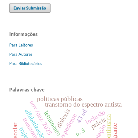
Enviar Submissão
Informações
Para Leitores
Para Autores
Para Bibliotecários
Palavras-chave
políticas públicas
nov./dez. 2025
transtorno do espectro autista
43 ed.
dislexia
alfabetização
inclusão
letramento
expediente
práxis
transtorno
n. 3