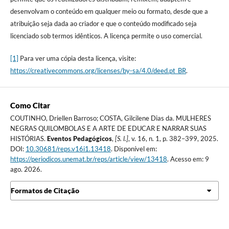
desenvolvam o conteúdo em qualquer meio ou formato, desde que a
atribuição seja dada ao criador e que o conteúdo modificado seja
licenciado sob termos idênticos. A licença permite o uso comercial.
[1]
Para ver uma cópia desta licença, visite:
https://creativecommons.org/licenses/by-sa/4.0/deed.pt_BR
.
Como Citar
COUTINHO, Driellen Barroso; COSTA, Gilcilene Dias da. MULHERES
NEGRAS QUILOMBOLAS E A ARTE DE EDUCAR E NARRAR SUAS
HISTÓRIAS.
Eventos Pedagógicos
,
[S. l.]
, v. 16, n. 1, p. 382–399, 2025.
DOI:
10.30681/reps.v16i1.13418
. Disponível em:
https://periodicos.unemat.br/reps/article/view/13418
. Acesso em: 9
ago. 2026.
Formatos de Citação