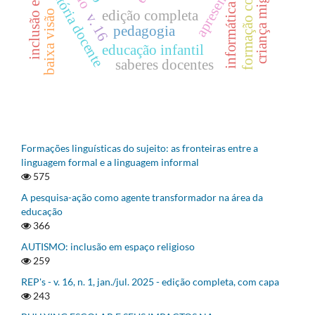
formação continuada
inclusão escolar
criança migrante
apresentação
trajetória docente
informática
baixa visão
edição completa
v. 16
pedagogia
educação infantil
saberes docentes
Formações linguísticas do sujeito: as fronteiras entre a
linguagem formal e a linguagem informal
575
A pesquisa-ação como agente transformador na área da
educação
366
AUTISMO: inclusão em espaço religioso
259
REP's - v. 16, n. 1, jan./jul. 2025 - edição completa, com capa
243