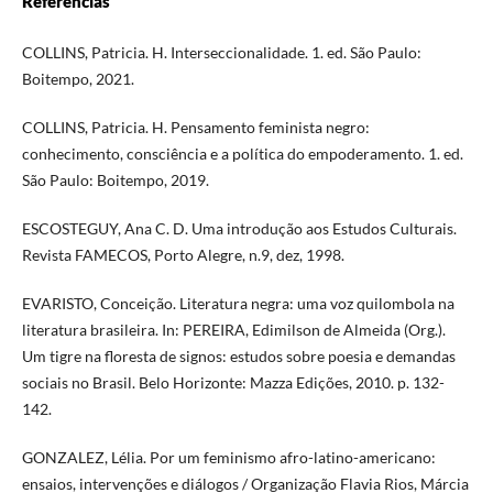
Referências
COLLINS, Patricia. H. Interseccionalidade. 1. ed. São Paulo:
Boitempo, 2021.
COLLINS, Patricia. H. Pensamento feminista negro:
conhecimento, consciência e a política do empoderamento. 1. ed.
São Paulo: Boitempo, 2019.
ESCOSTEGUY, Ana C. D. Uma introdução aos Estudos Culturais.
Revista FAMECOS, Porto Alegre, n.9, dez, 1998.
EVARISTO, Conceição. Literatura negra: uma voz quilombola na
literatura brasileira. In: PEREIRA, Edimilson de Almeida (Org.).
Um tigre na floresta de signos: estudos sobre poesia e demandas
sociais no Brasil. Belo Horizonte: Mazza Edições, 2010. p. 132-
142.
GONZALEZ, Lélia. Por um feminismo afro-latino-americano:
ensaios, intervenções e diálogos / Organização Flavia Rios, Márcia