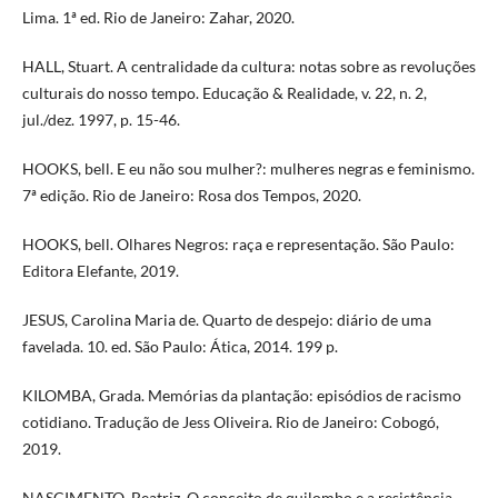
Lima. 1ª ed. Rio de Janeiro: Zahar, 2020.
HALL, Stuart. A centralidade da cultura: notas sobre as revoluções
culturais do nosso tempo. Educação & Realidade, v. 22, n. 2,
jul./dez. 1997, p. 15-46.
HOOKS, bell. E eu não sou mulher?: mulheres negras e feminismo.
7ª edição. Rio de Janeiro: Rosa dos Tempos, 2020.
HOOKS, bell. Olhares Negros: raça e representação. São Paulo:
Editora Elefante, 2019.
JESUS, Carolina Maria de. Quarto de despejo: diário de uma
favelada. 10. ed. São Paulo: Ática, 2014. 199 p.
KILOMBA, Grada. Memórias da plantação: episódios de racismo
cotidiano. Tradução de Jess Oliveira. Rio de Janeiro: Cobogó,
2019.
NASCIMENTO, Beatriz. O conceito de quilombo e a resistência