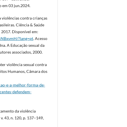
o em 03 jun.2024.
 violências contra crianças
asileiras. Ciência & Saúde
t. 2017. Disponível em:
dmNBxvmH/?lang=pt
. Acesso
na. A Educação sexual da
utores associados, 2000.
er violência sexual contra
reitos Humanos, Câmara dos
cao-e-a-melhor-forma-de-
scentes-defendem-
ntamento da violência
v. 43, n. 120, p. 137–149,