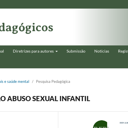
ual
Diretrizes para autores
Submissão
Notícias
Regis
ais e saúde mental
/
Pesquisa Pedagógica
O ABUSO SEXUAL INFANTIL