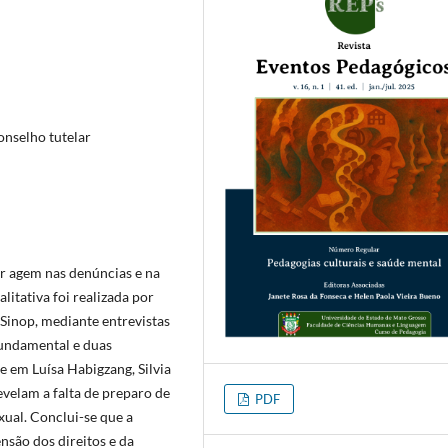
onselho tutelar
ar agem nas denúncias e na
litativa foi realizada por
Sinop, mediante entrevistas
undamental e duas
 em Luísa Habigzang, Silvia
evelam a falta de preparo de
PDF
xual. Conclui-se que a
são dos direitos e da