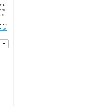
ÃO E
ANTIL
, p.
el em:
le/vie