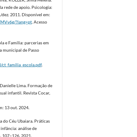
a rede de apoio. Psicologia:
ut./dez. 2011. Disponível em:
TMVv6g/?lang=pt
. Acesso
a e Família: parcerias em
ra municipal de Passo
l/ct_familia_escola.pdf
.
 Danielle Lima. Formação de
al infantil. Revista Cocar,
: 13 out. 2024.
do Céu Ubaiara. Práticas
infância: análise de
p. 107–126, 2021.