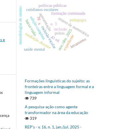
políticas públicas
metodologias de ensino
cotidianos escolares
formação continuada
apresentação
edição completa
ensino de matemática
v. 16
pedagogia
baixa visão
n. 3
inclusão escolar
inclusão
nov./dez. 2025
práxis
mediação docente
expediente
43 ed.
letramento
s e
saúde mental
Formações linguísticas do sujeito: as
fronteiras entre a linguagem formal e a
linguagem informal
os
739
A pesquisa-ação como agente
transformador na área da educação
icença
319
REP's - v. 16, n. 1, jan./jul. 2025 -