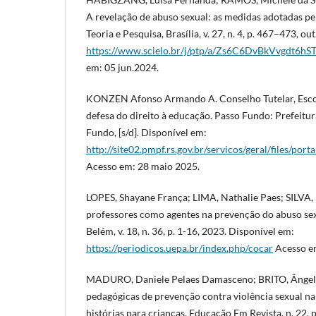
A revelação de abuso sexual: as medidas adotadas pel
Teoria e Pesquisa, Brasília, v. 27, n. 4, p. 467–473, o
https://www.scielo.br/j/ptp/a/Zs6C6DvBkVvgdt6hS
em: 05 jun.2024.
KONZEN Afonso Armando A. Conselho Tutelar, Escol
defesa do direito à educação. Passo Fundo: Prefeitu
Fundo, [s/d]. Disponível em:
http://site02.pmpf.rs.gov.br/servicos/geral/files/porta
Acesso em: 28 maio 2025.
LOPES, Shayane França; LIMA, Nathalie Paes; SILVA,
professores como agentes na prevenção do abuso sexu
Belém, v. 18, n. 36, p. 1-16, 2023. Disponível em:
https://periodicos.uepa.br/index.php/cocar
Acesso em
MADURO, Daniele Pelaes Damasceno; BRITO, Ângela 
pedagógicas de prevenção contra violência sexual na 
histórias para crianças. Educação Em Revista, n. 22, 