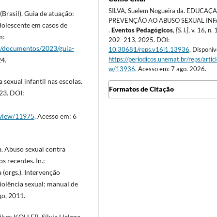
SILVA, Suelem Nogueira da. EDUCAÇ
sil). Guia de atuação:
PREVENÇÃO AO ABUSO SEXUAL INF
adolescente em casos de
.
Eventos Pedagógicos
,
[S. l.]
, v. 16, n. 1
m:
202–213, 2025. DOI:
s/documentos/2023/guia-
10.30681/reps.v16i1.13936
. Disponív
https://periodicos.unemat.br/reps/artic
24.
w/13936
. Acesso em: 7 ago. 2026.
 sexual infantil nas escolas.
Formatos de Citação
023. DOI:
e/view/11975
. Acesso em: 6
. Abuso sexual contra
s recentes. In.:
(orgs.). Intervenção
violência sexual: manual de
go, 2011.
va; KOLLER, Sílvia Helena.