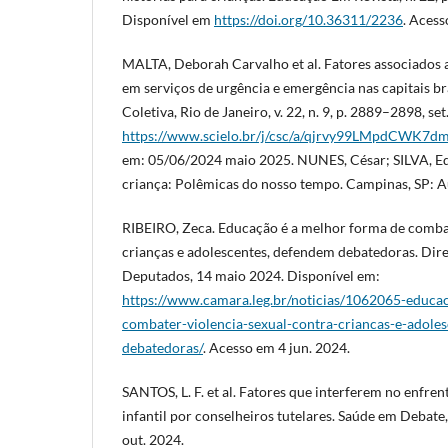
Disponível em
https://doi.org/10.36311/2236
. Acess
MALTA, Deborah Carvalho et al. Fatores associados a
em serviços de urgência e emergência nas capitais br
Coletiva, Rio de Janeiro, v. 22, n. 9, p. 2889–2898, se
https://www.scielo.br/j/csc/a/qjrvy99LMpdCWK7
em: 05/06/2024 maio 2025. NUNES, César; SILVA, Ed
criança: Polêmicas do nosso tempo. Campinas, SP: A
RIBEIRO, Zeca. Educação é a melhor forma de combat
crianças e adolescentes, defendem debatedoras. Di
Deputados, 14 maio 2024. Disponível em:
https://www.camara.leg.br/noticias/1062065-educa
combater-violencia-sexual-contra-criancas-e-adole
debatedoras/
. Acesso em 4 jun. 2024.
SANTOS, L. F. et al. Fatores que interferem no enfre
infantil por conselheiros tutelares. Saúde em Debate, 
out. 2024.