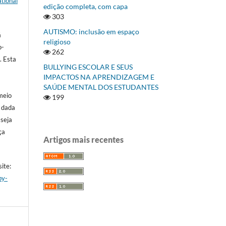
tional
edição completa, com capa
303
AUTISMO: inclusão em espaço
á
religioso
o-
262
]
. Esta
BULLYING ESCOLAR E SEUS
IMPACTOS NA APRENDIZAGEM E
SAÚDE MENTAL DOS ESTUDANTES
meio
199
a dada
 seja
ça
Artigos mais recentes
ite:
by-