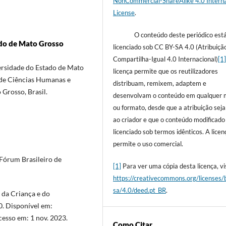
NonCommercial-ShareAlike 4.0 Interna
License
.
O conteúdo deste periódico est
ado de Mato Grosso
licenciado sob CC BY-SA 4.0 (Atribuiçã
Compartilha-Igual 4.0 Internacional)
[1
rsidade do Estado de Mato
licença permite que os reutilizadores
 de Ciências Humanas e
distribuam, remixem, adaptem e
Grosso, Brasil.
desenvolvam o conteúdo em qualquer 
ou formato, desde que a atribuição sej
ao criador e que o conteúdo modificado
licenciado sob termos idênticos. A licen
permite o uso comercial.
rum Brasileiro de
[1]
Para ver uma cópia desta licença, vis
https://creativecommons.org/licenses/
sa/4.0/deed.pt_BR
.
o da Criança e do
0. Disponível em:
cesso em: 1 nov. 2023.
Como Citar