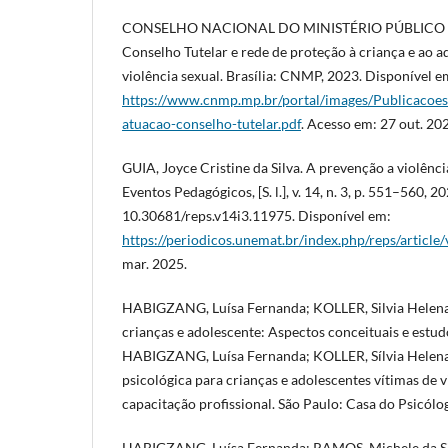
CONSELHO NACIONAL DO MINISTÉRIO PÚBLICO (Bra
Conselho Tutelar e rede de proteção à criança e ao 
violência sexual. Brasília: CNMP, 2023. Disponível e
https://www.cnmp.mp.br/portal/images/Publicacoe
atuacao-conselho-tutelar.pdf
. Acesso em: 27 out. 20
GUIA, Joyce Cristine da Silva. A prevenção a violência
Eventos Pedagógicos, [S. l.], v. 14, n. 3, p. 551–560, 2
10.30681/reps.v14i3.11975. Disponível em:
https://periodicos.unemat.br/index.php/reps/articl
mar. 2025.
HABIGZANG, Luísa Fernanda; KOLLER, Silvia Helena
crianças e adolescente: Aspectos conceituais e estudo
HABIGZANG, Luísa Fernanda; KOLLER, Sílvia Helena 
psicológica para crianças e adolescentes vítimas de 
capacitação profissional. São Paulo: Casa do Psicólo
HABIGZANG, Luísa Fernanda; RAMOS, Michele da Sil