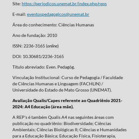
Site:
https://periodicos.unemat.br/index.php/reps
E-mail:
eventospedagogicos@unemat.br
Área do conhecimento: Ciências Humanas
Ano de fundação: 2010
ISSN: 2236-3165 (
online
)
DOI: 10.30681/2236-3165
Título abreviado: Even. Pedagóg.
Vinculação Institucional: Curso de Pedagogia / Faculdade
de Ciências Humanas e Linguagem (FACHLIN) /
Universidade do Estado de Mato Grosso (UNEMAT).
Avaliação Qualis/Capes referente ao Quadriênio 2021-
2024: A4 Educação (área mãe).
A REP's é também Qualis A4 nas seguintes áreas com
publicação no quadriênio: Biodiversidade; Ciências
Ambientais; Ciências Biológicas II; Ciências e Humanidades
para a Educação Básica; Educação Física, Fisioterapia,