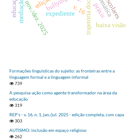
trajetória docente
bullying
nov./dez. 2025
práxis
v. 16
expediente
baixa visão
Formações linguísticas do sujeito: as fronteiras entre a
linguagem formal e a linguagem informal
739
A pesquisa-ação como agente transformador na área da
educação
319
REP's - v. 16, n. 1, jan./jul. 2025 - edição completa, com capa
303
AUTISMO: inclusão em espaço religioso
262