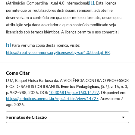
(Atribuição-Compartilha-Igual 4.0 Internacional)
[1]
. Esta licença
permite que os reutilizadores distribuam, remixem, adaptem e
desenvolvam o conteúdo em qualquer meio ou formato, desde que a
atribuição seja dada ao criador e que o conteúdo modificado seja
licenciado sob termos idênticos. A licença permite o uso comercial.
[1]
Para ver uma cópia desta licença, visite:
https://creativecommons.org/licenses/by-sa/4.0/deed.pt_BR
.
Como Citar
LUZ, Raquel Eloisa Barbosa da. A VIOLÊNCIA CONTRA O PROFESSOR
E OS DESAFIOS COTIDIANOS.
Eventos Pedagógicos
,
[S. l.]
, v. 16, n. 3,
p. 982–988, 2026. DOI:
10.30681/reps.v16i3.14727
. Disponível em:
https://periodicos.unemat.br/reps/article/view/14727
. Acesso em: 7
ago. 2026.
Formatos de Citação