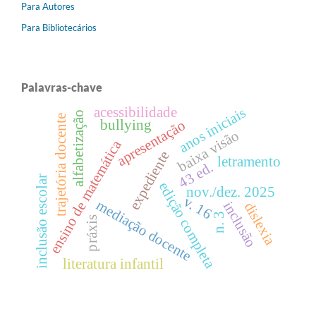
Para Autores
Para Bibliotecários
Palavras-chave
acessibilidade
anos iniciais
alfabetização
trajetória docente
apresentação
bullying
baixa visão
ensino de matemática
expediente
letramento
43 ed.
inclusão escolar
edição completa
nov./dez. 2025
v. 16
mediação docente
inclusão
dislexia
n. 3
práxis
literatura infantil