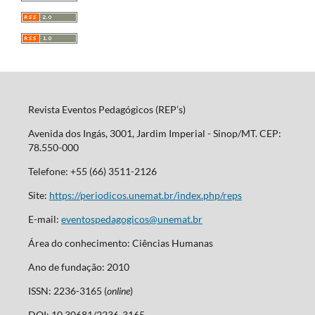
Revista Eventos Pedagógicos (REP’s)
Avenida dos Ingás, 3001, Jardim Imperial - Sinop/MT. CEP:
78.550-000
Telefone: +55 (66) 3511-2126
Site:
https://periodicos.unemat.br/index.php/reps
E-mail:
eventospedagogicos@unemat.br
Área do conhecimento: Ciências Humanas
Ano de fundação: 2010
ISSN: 2236-3165 (
online
)
DOI: 10.30681/2236-3165