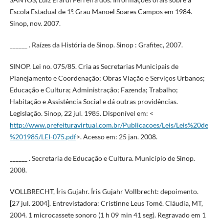
Escola Estadual de 1º. Grau Manoel Soares Campos em 1984.
Sinop, nov. 2007.
______ . Raízes da História de Sinop. Sinop : Grafitec, 2007.
SINOP. Lei no. 075/85. Cria as Secretarias Municipais de
Planejamento e Coordenação; Obras Viação e Serviços Urbanos;
Educação e Cultura; Administração; Fazenda; Trabalho;
Habitação e Assistência Social e dá outras providências.
Legislação. Sinop, 22 jul. 1985. Disponível em: <
http://www.prefeituravirtual.com.br/Publicacoes/Leis/Leis%20de
%201985/LEI-075.pdf
>. Acesso em: 25 jan. 2008.
______ . Secretaria de Educação e Cultura. Município de Sinop.
2008.
VOLLBRECHT, Íris Gujahr. Íris Gujahr Vollbrecht: depoimento.
[27 jul. 2004]. Entrevistadora: Cristinne Leus Tomé. Cláudia, MT,
2004. 1 microcassete sonoro (1 h 09 min 41 seg). Regravado em 1