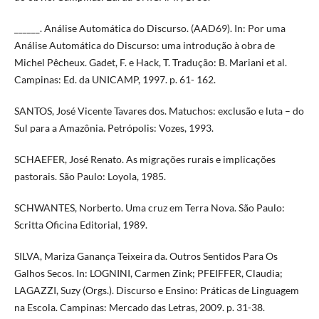
______. Análise Automática do Discurso. (AAD69). In: Por uma
Análise Automática do Discurso: uma introdução à obra de
Michel Pêcheux. Gadet, F. e Hack, T. Tradução: B. Mariani et al.
Campinas: Ed. da UNICAMP, 1997. p. 61- 162.
SANTOS, José Vicente Tavares dos. Matuchos: exclusão e luta – do
Sul para a Amazônia. Petrópolis: Vozes, 1993.
SCHAEFER, José Renato. As migrações rurais e implicações
pastorais. São Paulo: Loyola, 1985.
SCHWANTES, Norberto. Uma cruz em Terra Nova. São Paulo:
Scritta Oficina Editorial, 1989.
SILVA, Mariza Ganança Teixeira da. Outros Sentidos Para Os
Galhos Secos. In: LOGNINI, Carmen Zink; PFEIFFER, Claudia;
LAGAZZI, Suzy (Orgs.). Discurso e Ensino: Práticas de Linguagem
na Escola. Campinas: Mercado das Letras, 2009. p. 31-38.