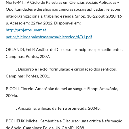
Norte-MT. IV Ciclo de Palestras em Ciências Sociais Aplicadas –
Oportunidades e desafios nas ciências sociais aplicadas: relações
interorganizacionais, trabalho e renda, Sinop, 18-22 out. 2010. 16
p. Acesso em: 22 fev. 2012. Disponível em:
http://projetos.unemat-
net.br/ciclodepalestrasemcsa/historico/4/01.pdf
.
ORLANDI, Eni P. Análise de Discurso: princípios e procedimentos.
Campinas: Pontes, 2007.
______. Discurso e Texto: formulação e circulação dos sentidos.
Campinas: Pontes, 2001.
PICOLI, Fiorelo. Amazônia: do mel ao sangue. Sinop: Amazônia,
2004a.
______. Amazônia: a ilusão da Terra prometida, 2004b.
PÊCHEUX, Michel. Semântica e Discurso: uma crítica à afirmação
do óbvio. Campinas: Ed. da UNICAMP, 1988.