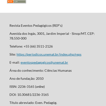
Revista Eventos Pedagógicos (REP’s)
Avenida dos Ingás, 3001, Jardim Imperial - Sinop/MT. CEP:
78.550-000
Telefone: +55 (66) 3511-2126
Site:
https://periodicos.unemat.br/index.php/reps
E-mail:
eventospedagogicos@unemat.br
Área do conhecimento: Ciências Humanas
Ano de fundação: 2010
ISSN: 2236-3165 (
online
)
DOI: 10.30681/2236-3165
Título abreviado: Even. Pedagóg.