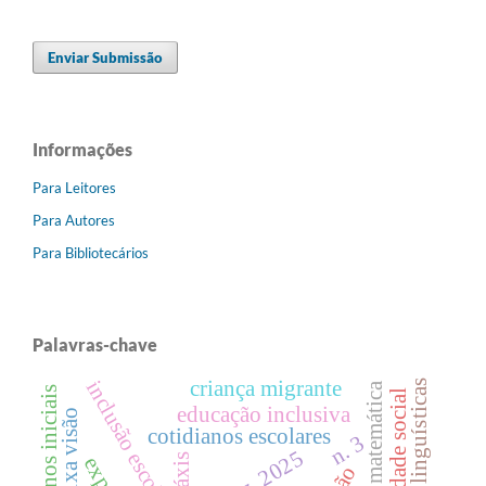
Enviar Submissão
Informações
Para Leitores
Para Autores
Para Bibliotecários
Palavras-chave
inclusão escolar
criança migrante
ensino de matemática
anos iniciais
educação inclusiva
baixa visão
cotidianos escolares
n. 3
práxis