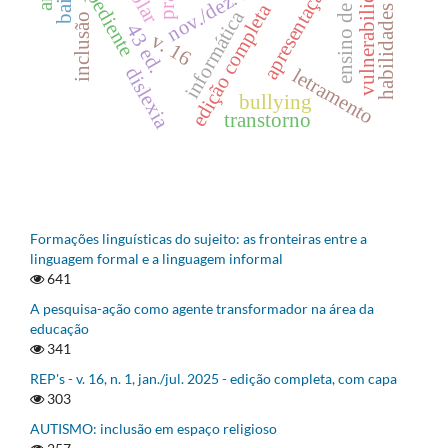
habilidades linguísticas
vulnerabilidade social
nov./dez. 2025
expediente
apresentação
edição completa
informática
inclusão
43 ed.
v. 16
dislexia
letramento
bullying
transtorno
Formações linguísticas do sujeito: as fronteiras entre a
linguagem formal e a linguagem informal
641
A pesquisa-ação como agente transformador na área da
educação
341
REP's - v. 16, n. 1, jan./jul. 2025 - edição completa, com capa
303
AUTISMO: inclusão em espaço religioso