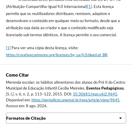
(Atribuição-Compartilha-Igual 4.0 Internacional)
[1]
. Esta licença
permite que os reutilizadores distribuam, remixem, adaptem e
desenvolvam o conteúdo em qualquer meio ou formato, desde que a
atribuição seja dada ao criador e que o conteúdo modificado seja
licenciado sob termos idênticos. A licença permite o uso comercial.
[1]
Para ver uma cópia desta licença, visite:
https://creativecommons.org/licenses/by-sa/4.0/deed.pt_BR
.
Como Citar
Merenda escolar: os hábitos alimentares dos alunos do Pré II do Centro
Municipal de Educação Infantil Cecília Meireles.
Eventos Pedagógicos
,
[S. l.]
, v. 6, n. 2, p. 113–122, 2015. DOI:
10.30681/reps.v6i2.9645
.
Disponível em:
https://periodicos.unemat.br/reps/article/view/9645
.
Acesso em: 8 ago. 2026.
Formatos de Citação