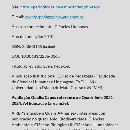
Site:
https://periodicos.unemat.br/index.php/reps
E-mail:
eventospedagogicos@unemat.br
Área do conhecimento: Ciências Humanas
Ano de fundação: 2010
ISSN: 2236-3165 (
online
)
DOI: 10.30681/2236-3165
Título abreviado: Even. Pedagóg.
Vinculação Institucional: Curso de Pedagogia / Faculdade
de Ciências Humanas e Linguagem (FACHLIN) /
Universidade do Estado de Mato Grosso (UNEMAT).
Avaliação Qualis/Capes referente ao Quadriênio 2021-
2024: A4 Educação (área mãe).
A REP's é também Qualis A4 nas seguintes áreas com
publicação no quadriênio: Biodiversidade; Ciências
Ambientais; Ciências Biológicas II; Ciências e Humanidades