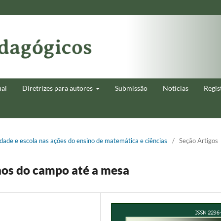
ual
Diretrizes para autores
Submissão
Notícias
Regis
sidade e escola nas ações do ensino de matemática e ciências
/
Seção Artigos
hos do campo até a mesa