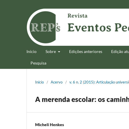
Início
Sobre
Edições anteriores
Edição at
Pesquisa
Início
/
Acervo
/
v. 6 n. 2 (2015): Articulação univer
A merenda escolar: os camin
Micheli Henkes