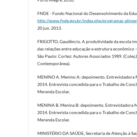
FNDE - Fundo Nacional do Desenvolvimento da Educ
http://www.fnde.gov.br/index.php/programas-alimen
20 jun. 2013.
FRIGOTTO, Gaudêncio. A produtividade da escola im
das relações entre educação e estrutura econômico – s
São Paulo: Cortez: Autores Associados 1989. (Cole
Contemporânea).
MENINO A. Menino A: depoimento. Entrevistadora M
2014. Entrevista concedida para o Trabalho de Conc
Merenda Escolar.
MENINA B. Menina B: depoimento. Entrevistadora Mi
2014. Entrevista concedida para o Trabalho de Conc
Merenda Escolar.
MINISTÉRIO DA SAÚDE, Secretaria de Atenção à Saúd