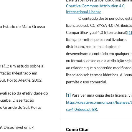
Este trabalho está licenciado sob uma l
Creative Commons Attribution 4.0
International License
.
O conteúdo deste periódico est
licenciado sob CC BY-SA 4.0 (Atribuiçã
o Estado de Mato Grosso
Compartilha-Igual 4.0 Internacional)
[1
licença permite que os reutilizadores
distribuam, remixem, adaptem e
desenvolvam o conteúdo em qualquer 
ou formato, desde que a atribuição sej
?...: um estudo sobre a
ao criador e que o conteúdo modificado
sertação (Mestrado em
licenciado sob termos idênticos. A licen
ul, Porto Alegre, 2002.
permite o uso comercial.
aliação da efetividade do
[1]
Para ver uma cópia desta licença, vis
uaíba. Dissertação
https://creativecommons.org/licenses/
o Grande do Sul, Porto
sa/4.0/deed.pt_BR
.
9. Disponível em: <
Como Citar