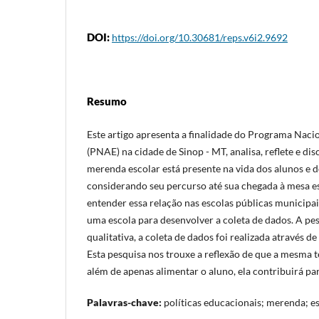
DOI:
https://doi.org/10.30681/reps.v6i2.9692
Resumo
Este artigo apresenta a finalidade do Programa Naci
(PNAE) na cidade de Sinop - MT, analisa, reflete e di
merenda escolar está presente na vida dos alunos e d
considerando seu percurso até sua chegada à mesa esc
entender essa relação nas escolas públicas municipai
uma escola para desenvolver a coleta de dados. A p
qualitativa, a coleta de dados foi realizada através d
Esta pesquisa nos trouxe a reflexão de que a mesma
além de apenas alimentar o aluno, ela contribuirá p
Palavras-chave:
políticas educacionais; merenda; es