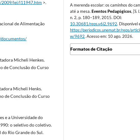
0/2009/lei/l11947.htm
>.
A merenda escolar: os caminhos do ca
até a mesa.
Eventos Pedagógicos
,
[S. l
n. 2, p. 180–189, 2015. DOI:
onal de Alimentação
10.30681/reps.v6i2.9692
. Disponível
https://periodicos.unemat.br/reps/artic
w/9692
. Acesso em: 10 ago. 2026.
s/documentos/
Formatos de Citação
tadora Micheli Henkes.
lho de Conclusão do Curso
tadora Micheli Henks.
lho de Conclusão do Curso
s e a Universidade do
0: o seletivo do coletivo.
 do Rio Grande do Sul.