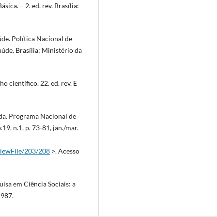
ca. – 2. ed. rev. Brasília:
e. Política Nacional de
úde. Brasília: Ministério da
científico. 22. ed. rev. E
da. Programa Nacional de
9, n.1, p. 73-81, jan./mar.
/viewFile/203/208
>. Acesso
isa em Ciência Sociais: a
1987.