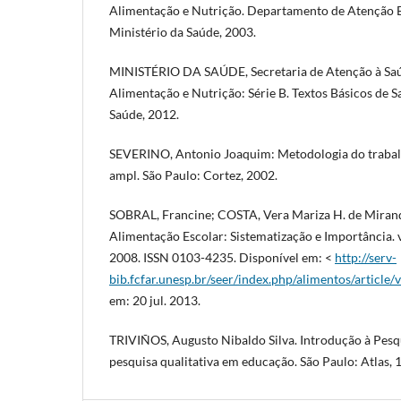
Alimentação e Nutrição. Departamento de Atenção Bási
Ministério da Saúde, 2003.
MINISTÉRIO DA SAÚDE, Secretaria de Atenção à Saúd
Alimentação e Nutrição: Série B. Textos Básicos de Sa
Saúde, 2012.
SEVERINO, Antonio Joaquim: Metodologia do trabalho 
ampl. São Paulo: Cortez, 2002.
SOBRAL, Francine; COSTA, Vera Mariza H. de Miran
Alimentação Escolar: Sistematização e Importância. v.1
2008. ISSN 0103-4235. Disponível em: <
http://serv-
bib.fcfar.unesp.br/seer/index.php/alimentos/article
em: 20 jul. 2013.
TRIVIÑOS, Augusto Nibaldo Silva. Introdução à Pesqu
pesquisa qualitativa em educação. São Paulo: Atlas, 