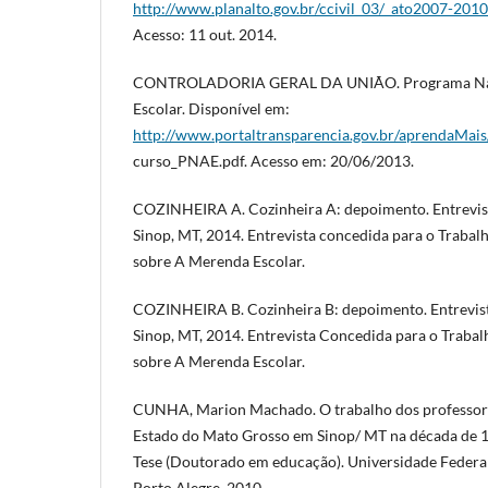
http://www.planalto.gov.br/ccivil_03/_ato2007-201
Acesso: 11 out. 2014.
CONTROLADORIA GERAL DA UNIÃO. Programa Naci
Escolar. Disponível em:
http://www.portaltransparencia.gov.br/aprendaMai
curso_PNAE.pdf. Acesso em: 20/06/2013.
COZINHEIRA A. Cozinheira A: depoimento. Entrevis
Sinop, MT, 2014. Entrevista concedida para o Traba
sobre A Merenda Escolar.
COZINHEIRA B. Cozinheira B: depoimento. Entrevis
Sinop, MT, 2014. Entrevista Concedida para o Traba
sobre A Merenda Escolar.
CUNHA, Marion Machado. O trabalho dos professore
Estado do Mato Grosso em Sinop/ MT na década de 199
Tese (Doutorado em educação). Universidade Federal
Porto Alegre, 2010.