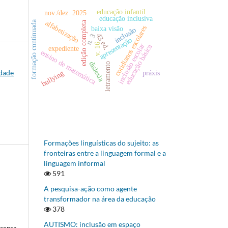
educação infantil
nov./dez. 2025
educação inclusiva
alfabetização
formação continuada
edição completa
cotidianos escolares
baixa visão
inclusão
43 ed.
n. 3
apresentação
v. 16
inclusão escolar
educação básica
expediente
ensino de matemática
dislexia
letramento
idade
práxis
bullying
Formações linguísticas do sujeito: as
fronteiras entre a linguagem formal e a
linguagem informal
591
A pesquisa-ação como agente
transformador na área da educação
378
AUTISMO: inclusão em espaço