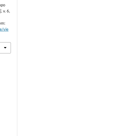
mpo
.]
, v. 6,
 em:
le/vie