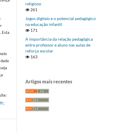
icença
religioso
261
Jogos digitais e o potencial pedagógico
á
na educação infantil
o-
171
]
. Esta
A importância da relação pedagógica
entre professor e aluno nas aulas de
reforço escolar
meio
163
a dada
 seja
ça
Artigos mais recentes
ite:
by-