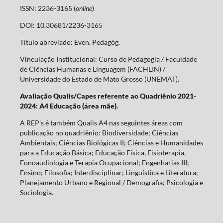
ISSN: 2236-3165 (
online
)
DOI: 10.30681/2236-3165
Título abreviado: Even. Pedagóg.
Vinculação Institucional: Curso de Pedagogia / Faculdade
de Ciências Humanas e Linguagem (FACHLIN) /
Universidade do Estado de Mato Grosso (UNEMAT).
Avaliação Qualis/Capes referente ao Quadriênio 2021-
2024: A4 Educação (área mãe).
A REP's é também Qualis A4 nas seguintes áreas com
publicação no quadriênio: Biodiversidade; Ciências
Ambientais; Ciências Biológicas II; Ciências e Humanidades
para a Educação Básica; Educação Física, Fisioterapia,
Fonoaudiologia e Terapia Ocupacional; Engenharias III;
Ensino; Filosofia; Interdisciplinar; Linguística e Literatura;
Planejamento Urbano e Regional / Demografia; Psicologia e
Sociologia.