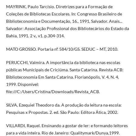
MAYRINK, Paulo Tarcísio. Diretrizes para a Formação de
Coleções de Bibliotecas Escolares. In: Congresso Brasileiro de
Biblioteconomia e Documentação, 16., 1991, Salvador. Anais...
Salvador: Associação Profissional dos Bibliotecários do Estado da
Bahia, 1991. 2 v., v1. p.304-314.
MATO GROSSO. Portaria nº. 584/10/GS. SEDUC – MT, 2010.
PERUCCHI, Valmira. A importância da biblioteca nas escolas
públicas Municipais de Criciúma. Santa Catarina. Revista ACB:
Biblioteconomia Em Santa Catarina. Florianópolis, V. 4, N. 4,
1999. Disponível:
file:///C:/Users/Cristina/Downloads/Revista_ACB.
SILVA, Ezequiel Theodoro da. A produção da leitura na escola:
Pesquisas x Propostas. 2. ed. São Paulo: Editora Ática, 2002.
VILLARDI, Raquel. Ensinando a gostar de ler: e formando leitores
para a vida inteira. Rio de Janeiro: Qualitymark/Dunya,1999.