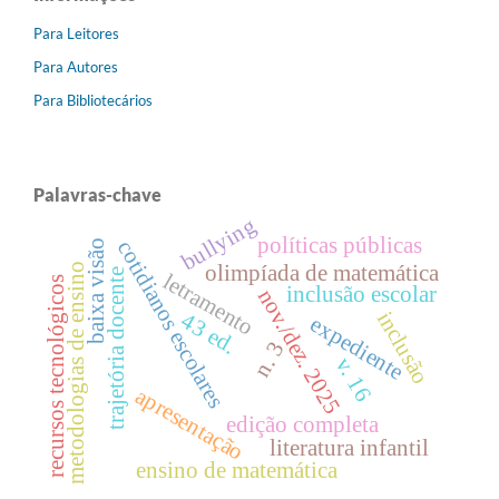
Para Leitores
Para Autores
Para Bibliotecários
Palavras-chave
bullying
políticas públicas
cotidianos escolares
baixa visão
olimpíada de matemática
metodologias de ensino
trajetória docente
letramento
recursos tecnológicos
inclusão escolar
nov./dez. 2025
inclusão
43 ed.
expediente
n. 3
v. 16
apresentação
edição completa
literatura infantil
ensino de matemática