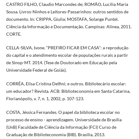
CASTRO FILHO, Claudio Marcondes de; ROMÃO, Lucília Maria
Sousa. Livros-Ninhos e Leitores-Passarinhos: outros sentidos de
documento. In: CRIPPA, Giulia; MOSTAFA, Solange Puntel.
Ciência da Informação e Documentação. Campinas: Alínea, 2011.
CORTE.
CELLA-SILVA, Ivone. “PREFIRO FICAR EM CASA”: a reprodução
do capital e o atendimento escolar de populações rurais a partir
de Sinop-MT. 2014. (Tese de Doutorado em Educação pela
Universidade Federal de Goiás).
CORRÊA, Elisa Cristina Delfini; e outros. Bibliotecário escolar:
um educador? Revista. ACB: Biblioteconomia em Santa Catarina,
Florianópolis, v. 7, n. 1, 2002, p. 107-123.
COSTA, Jéssica Fernandes. O papel da biblioteca escolar no
processo de ensino - aprendizagem. Universidade de Brasília
(UnB) Faculdade de Ciência da Informação (FCI) Curso de
Graduação de Biblioteconomia (BIB). Brasília, 2013.