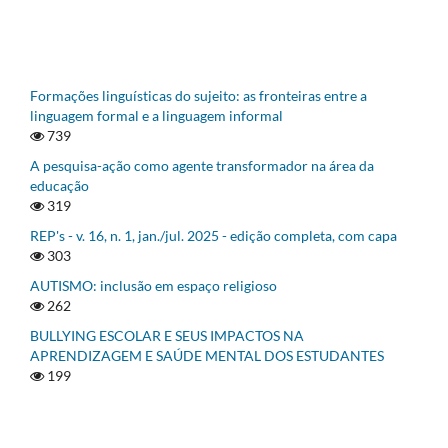
Formações linguísticas do sujeito: as fronteiras entre a
linguagem formal e a linguagem informal
739
A pesquisa-ação como agente transformador na área da
educação
319
REP's - v. 16, n. 1, jan./jul. 2025 - edição completa, com capa
303
AUTISMO: inclusão em espaço religioso
262
BULLYING ESCOLAR E SEUS IMPACTOS NA
APRENDIZAGEM E SAÚDE MENTAL DOS ESTUDANTES
199