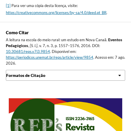
[1]
Para ver uma cópia desta licença, visite:
https://creativecommons.org/licenses/by-sa/4.0/deed.pt_BR
.
Como Citar
A leitura na escola do meio rural: um estudo em Nova Canaã.
Eventos
Pedagógicos
,
[S. l.]
, v. 7, n. 3, p. 1557–1576, 2016. DOI:
10.30681/reps.v7i3.9854
. Disponível em:
https://periodicos.unemat.br/reps/article/view/9854
. Acesso em: 7 ago.
2026.
Formatos de Citação