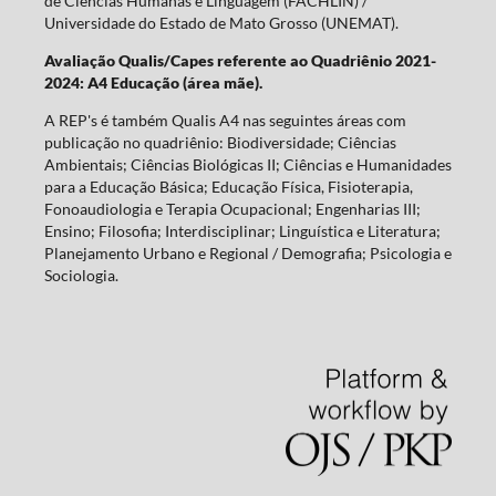
de Ciências Humanas e Linguagem (FACHLIN) /
Universidade do Estado de Mato Grosso (UNEMAT).
Avaliação Qualis/Capes referente ao Quadriênio 2021-
2024: A4 Educação (área mãe).
A REP's é também Qualis A4 nas seguintes áreas com
publicação no quadriênio: Biodiversidade; Ciências
Ambientais; Ciências Biológicas II; Ciências e Humanidades
para a Educação Básica; Educação Física, Fisioterapia,
Fonoaudiologia e Terapia Ocupacional; Engenharias III;
Ensino; Filosofia; Interdisciplinar; Linguística e Literatura;
Planejamento Urbano e Regional / Demografia; Psicologia e
Sociologia.