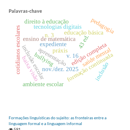
Palavras-chave
pedagogia
direito à educação
tecnologias digitais
cotidianos escolares
educação básica
n. 3
43 ed.
ensino de matemática
expediente
edição completa
inclusão escolar
apresentação
saúde mental
práxis
bullying
formação continuada
v. 16
baixa visão
inclusão
nov./dez. 2025
ambiente escolar
Formações linguísticas do sujeito: as fronteiras entre a
linguagem formal e a linguagem informal
591