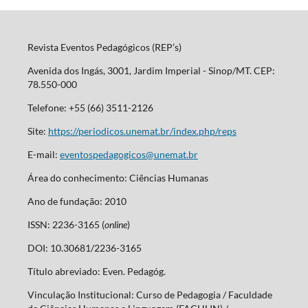
Revista Eventos Pedagógicos (REP’s)
Avenida dos Ingás, 3001, Jardim Imperial - Sinop/MT. CEP:
78.550-000
Telefone: +55 (66) 3511-2126
Site:
https://periodicos.unemat.br/index.php/reps
E-mail:
eventospedagogicos@unemat.br
Área do conhecimento: Ciências Humanas
Ano de fundação: 2010
ISSN: 2236-3165 (
online
)
DOI: 10.30681/2236-3165
Título abreviado: Even. Pedagóg.
Vinculação Institucional: Curso de Pedagogia / Faculdade